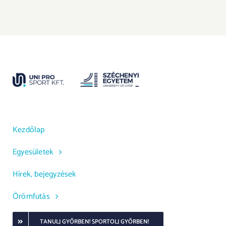
Kezdőlap
Egyesületek
Hírek, bejegyzések
Örömfutás
TANULJ GYŐRBEN! SPORTOLJ GYŐRBEN!