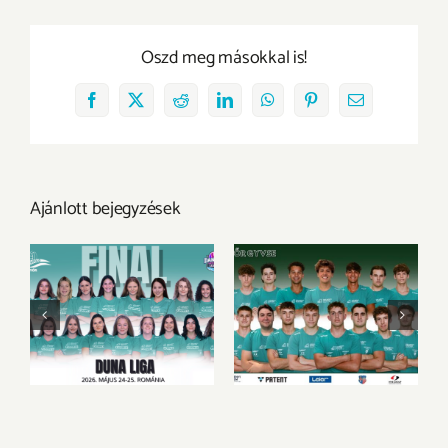
Oszd meg másokkal is!
Facebook
X
Reddit
LinkedIn
WhatsApp
Pinterest
Email:
Ajánlott bejegyzések
Hibátlanok
A körülmények sem
maradtunk,
velünk voltak
megnyertük a Duna
Ligát