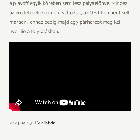
a playoff egyik körében sem lesz pályaelőnye. Mindez
az eredeti célokon nem változtat, az OB I-ben bent kell
maradni, ehhez pedig majd egy párharcot meg kell
nyernie a folytatásban.
2024.04.09.
|
Vízilabda