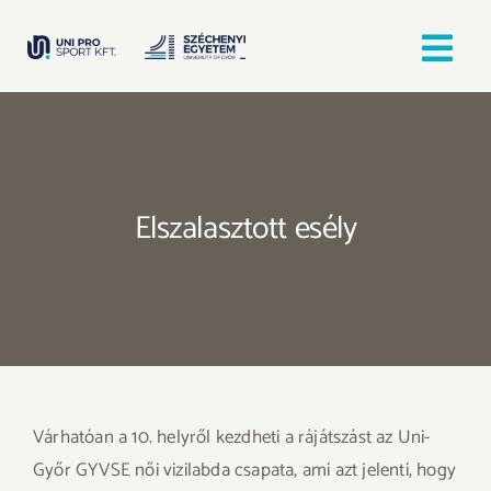
Kihagyás
Tog
Nav
Kezdőlap
Egyesületek
Elszalasztott esély
Hírek, bejegyzések
Örömfutás
TANULJ GYŐRBEN! SPORTOLJ GYŐRBEN!
Várhatóan a 10. helyről kezdheti a rájátszást az Uni-
Győr GYVSE női vizilabda csapata, ami azt jelenti, hogy