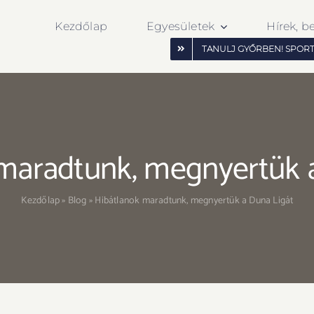
Kezdőlap
Egyesületek
Hírek, b
TANULJ GYŐRBEN! SPOR
maradtunk, megnyertük 
Kezdőlap
»
Blog
»
Hibátlanok maradtunk, megnyertük a Duna Ligát