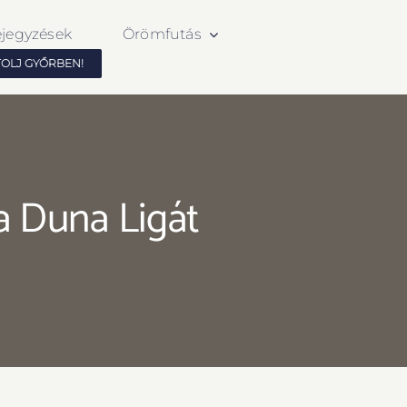
ejegyzések
Örömfutás
TOLJ GYŐRBEN!
a Duna Ligát