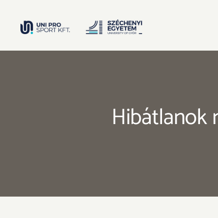
Kihagyás
Hibátlanok 