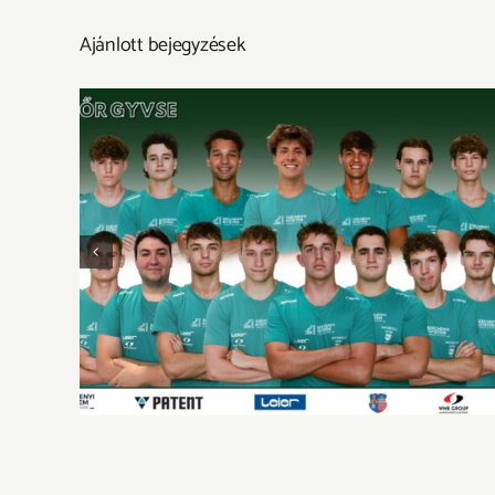
Ajánlott bejegyzések
A körülmények sem velünk voltak