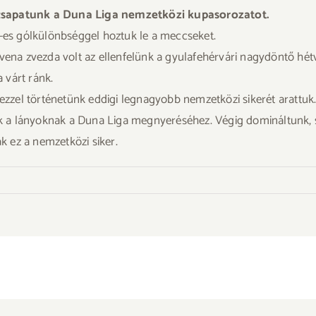
 csapatunk a Duna Liga nemzetközi kupasorozatot.
4-es gólkülönbséggel hoztuk le a meccseket.
rvena zvezda volt az ellenfelünk a gyulafehérvári nagydöntő hétv
a várt ránk.
 ezzel történetünk eddigi legnagyobb nemzetközi sikerét arattuk
álok a lányoknak a Duna Liga megnyeréséhez. Végig domináltunk
 ez a nemzetközi siker.