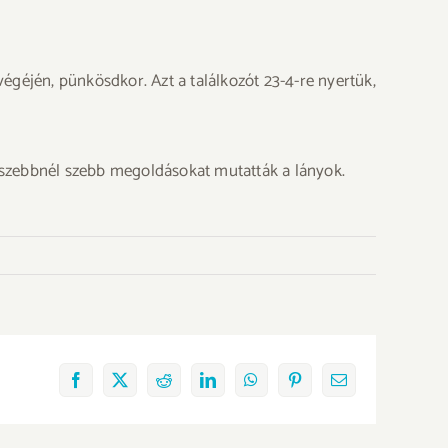
égéjén, pünkösdkor. Azt a találkozót 23-4-re nyertük,
.
, szebbnél szebb megoldásokat mutatták a lányok.
Facebook
X
Reddit
LinkedIn
WhatsApp
Pinterest
Email: