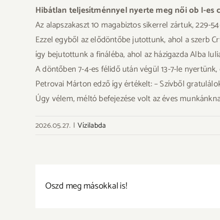
Hibátlan teljesítménnyel nyerte meg női ob I-es
Az alapszakaszt 10 magabiztos sikerrel zártuk, 229-5
Ezzel egyből az elődöntőbe jutottunk, ahol a szerb C
így bejutottunk a fináléba, ahol az házigazda Alba Iuli
A döntőben 7-4-es félidő után végül 13-7-le nyertünk,
Petrovai Márton edző így értékelt: – Szívből gratul
Úgy vélem, méltó befejezése volt az éves munkánknak
2026.05.27.
|
Vízilabda
Oszd meg másokkal is!