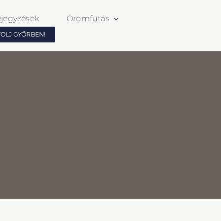
ejegyzések
Örömfutás
TOLJ GYŐRBEN!