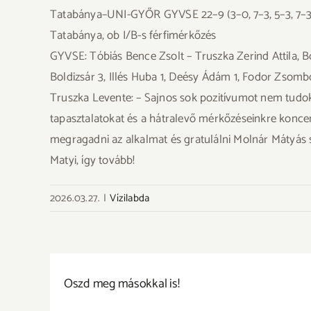
Tatabánya–UNI-GYŐR GYVSE 22–9 (3–0, 7–3, 5–3, 7–3
Tatabánya, ob I/B-s férfimérkőzés
GYVSE: Tóbiás Bence Zsolt – Truszka Zerind Attila, 
Boldizsár 3, Illés Huba 1, Deésy Ádám 1, Fodor Zsomb
Truszka Levente: – Sajnos sok pozitívumot nem tudok
tapasztalatokat és a hátralevő mérkőzéseinkre koncen
megragadni az alkalmat és gratulálni Molnár Mátyás se
Matyi, így tovább!
2026.03.27.
|
Vízilabda
Oszd meg másokkal is!