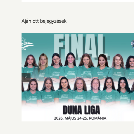
Ajánlott bejegyzések
Hibátlanok maradtunk, megnyertük a Duna
Ligát