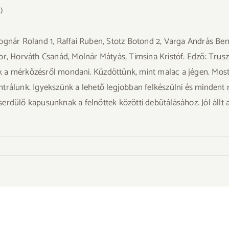
)
Bognár Roland 1, Raffai Ruben, Stotz Botond 2, Varga András B
or, Horváth Csanád, Molnár Mátyás, Timsina Kristóf. Edző: Trus
 a mérkőzésről mondani. Küzdöttünk, mint malac a jégen. Most 
trálunk. Igyekszünk a lehető legjobban felkészülni és mindent m
rdülő kapusunknak a felnőttek közötti debütálásához. Jól állt a