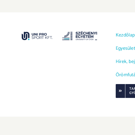
Kezdőlap
Egyesüle
Hírek, be
Örömfut
TA
GY