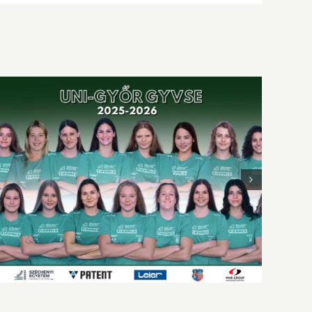
Meghozta a három pontot a húsvéti nyuszi