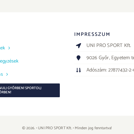
IMPRESSZUM
UNI PRO SPORT Kft.
tek
9026 Győr, Egyetem té
jegyzések
Adószám: 27877432-2
ás
NULJ GYŐRBEN! SPORTOLJ
ŐRBEN!
© 2026. • UNI PRO SPORT Kft. • Minden jog fenntartva!