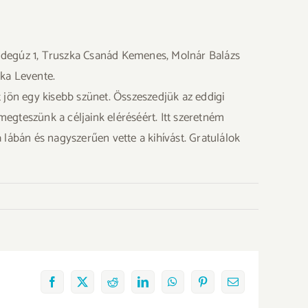
endegúz 1, Truszka Csanád Kemenes, Molnár Balázs
zka Levente.
jön egy kisebb szünet. Összeszedjük az eddigi
egteszünk a céljaink eléréséért. Itt szeretném
 lábán és nagyszerűen vette a kihívást. Gratulálok
Facebook
X
Reddit
LinkedIn
WhatsApp
Pinterest
Email: