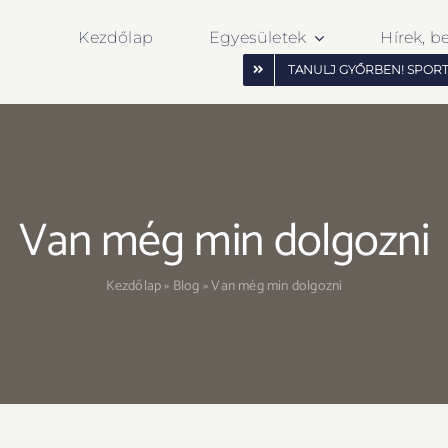
Kezdőlap
Egyesületek
Hírek, b
TANULJ GYŐRBEN! SPOR
Van még min dolgozni
Kezdőlap
»
Blog
»
Van még min dolgozni