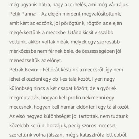
még ugyanis hátra, nagy a terhelés, ami még vár rájuk.
Petik Panna: – Az elején mindent megvalósítottunk,
amit kért az edzőnk, jól pörögtünk, rögtön az elején
megérkeztünk a meccsbe. Utána kicsit visszább
vettünk, akkor voltak hibák, melyek egy szorosabb
mérkőzésbe nem férnek bele, de összességében jól
menedzseltük az előnyt.
Petrák Kevin: – Fél órát késtünk a meccsről, így nem
lehet elkezdeni egy ob I-es találkozót. Ilyen nagy
különbség nincs a két csapat között, de a győriek
megmutatták, hogyan kell profin nekimenni egy
meccsnek, hogyan kell hamar eldönteni egy találkozót.
Az első negyed különbségét jól tartották, nem tudtunk
közelebb kerülni hozzájuk, pedig szoros meccset
szerettünk volna játszani, mégis katasztrófa lett ebből.