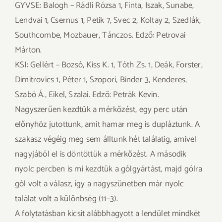
GYVSE: Balogh – Rádli Rózsa 1, Finta, Iszak, Sunabe,
Lendvai 1, Csernus 1, Petik 7, Svec 2, Koltay 2, Szedlák,
Southcombe, Mozbauer, Tánczos. Edző: Petrovai
Márton.
KSI: Gellért – Bozsó, Kiss K. 1, Tóth Zs. 1, Deák, Forster,
Dimitrovics 1, Péter 1, Szopori, Binder 3, Kenderes,
Szabó Á., Eikel, Szalai. Edző: Petrák Kevin.
Nagyszerűen kezdtük a mérkőzést, egy perc után
előnyhöz jutottunk, amit hamar meg is dupláztunk. A
szakasz végéig meg sem álltunk hét találatig, amivel
nagyjából el is döntöttük a mérkőzést. A második
nyolc percben is mi kezdtük a gólgyártást, majd gólra
gól volt a válasz, így a nagyszünetben már nyolc
találat volt a különbség (11–3).
A folytatásban kicsit alábbhagyott a lendület mindkét