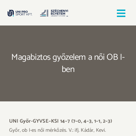
Kihagyás
Tog
Nav
Kezdőlap
Magabiztos győzelem a női OB I-
Egyesületek
ben
Hírek, bejegyzések
Örömfutás
TANULJ GYŐRBEN! SPORTOLJ GYŐRBEN!
UNI Győr-GYVSE–KSI 14–7 (7–0, 4–3, 1–1, 2–3)
Győr, ob I-es női mérkőzés. V.: ifj. Kádár, Kevi.