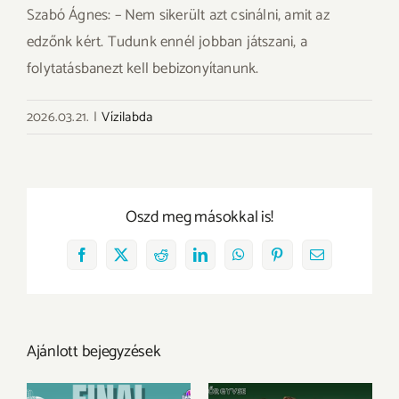
Szabó Ágnes: – Nem sikerült azt csinálni, amit az
edzőnk kért. Tudunk ennél jobban játszani, a
folytatásbanezt kell bebizonyítanunk.
2026.03.21.
|
Vízilabda
Oszd meg másokkal is!
Facebook
X
Reddit
LinkedIn
WhatsApp
Pinterest
Email:
Ajánlott bejegyzések