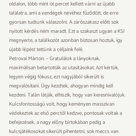
oldalon, több mint öt percet kellett várni az újabb
találatra, ami a vendégek nevéhez fűződött, de erre
gyorsan tudtunk válaszolni. A zárószakasz előtt sok
nyitott kérdés nem maradt. Ezt a szakaszt ugyan a KSI
megnyerte, a találkozót azonban biztosan hoztuk, így
újabb lépést tettünk a céljaink felé.
Petrovai Márton: – Gratulálok a lányoknak,
maximálisan betartották az utasításokat. Azt kértük,
legyen végig fókusz, ezt nagyjából sikerült is
megvalósítani. Úgy kezdtek, ahogyan mindig kell
kezdeni. Talán látják, elhiszik, hogy van keresnivalójuk.
Kulcsfontosságú volt, hogy keményen masszívan
védekeztek az első perctől kedzve, pontosak voltak a
befejezések, a nagy előny birtokában pedig a
kulcsjátékosokat sikerült pihentetni, sok meccs van