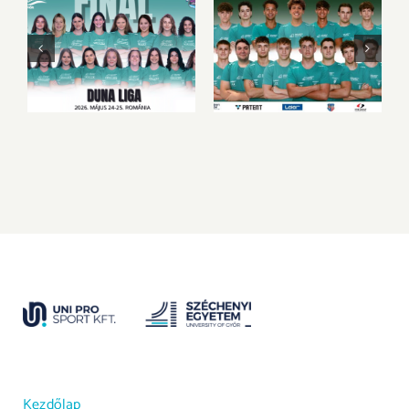
Hibátlanok
A körülmények sem
maradtunk,
velünk voltak
megnyertük a Duna
Ligát
Kezdőlap