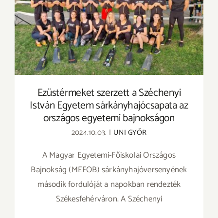
Ezüstérmeket szerzett a Széchenyi István
Egyetem sárkányhajócsapata az országos
egyetemi bajnokságon
Ezüstérmeket szerzett a Széchenyi
István Egyetem sárkányhajócsapata az
országos egyetemi bajnokságon
2024.10.03.
|
UNI GYŐR
A Magyar Egyetemi-Főiskolai Országos
Bajnokság (MEFOB) sárkányhajóversenyének
második fordulóját a napokban rendezték
Székesfehérváron. A Széchenyi