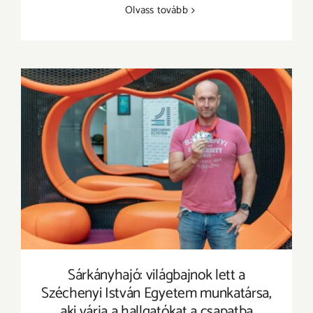
Olvass tovább
Sárkányhajó: világbajnok lett a Széchenyi
István Egyetem munkatársa, aki várja a
hallgatókat a csapatba
Sárkányhajó: világbajnok lett a
Széchenyi István Egyetem munkatársa,
aki várja a hallgatókat a csapatba