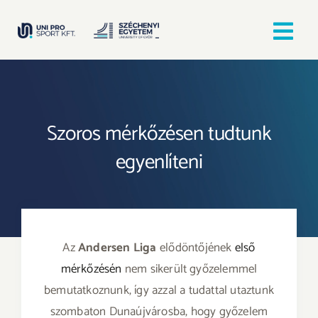
Kihagyás
Tog
Nav
Kezdőlap
Szoros mérkőzésen tudtunk
Egyesületek
egyenlíteni
Hírek, bejegyzések
Örömfutás
Az
Andersen Liga
elődöntőjének
első
TANULJ GYŐRBEN! SPORTOLJ GYŐRBEN!
mérkőzésén
nem sikerült győzelemmel
bemutatkoznunk, így azzal a tudattal utaztunk
szombaton Dunaújvárosba, hogy győzelem