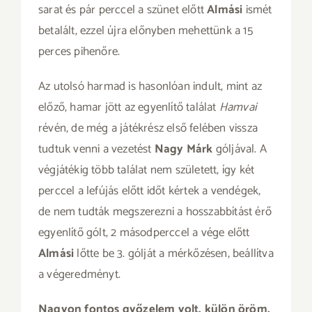
sarat és pár perccel a szünet előtt
Almási
ismét
betalált, ezzel újra előnyben mehettünk a 15
perces pihenőre.
Az utolsó harmad is hasonlóan indult, mint az
előző, hamar jött az egyenlítő találat
Hamvai
révén, de még a játékrész első felében vissza
tudtuk venni a vezetést
Nagy Márk
góljával. A
végjátékig több találat nem született, így két
perccel a lefújás előtt időt kértek a vendégek,
de nem tudták megszerezni a hosszabbítást érő
egyenlítő gólt, 2 másodperccel a vége előtt
Almási
lőtte be 3. gólját a mérkőzésen, beállítva
a végeredményt.
Nagyon fontos győzelem volt, külön öröm,