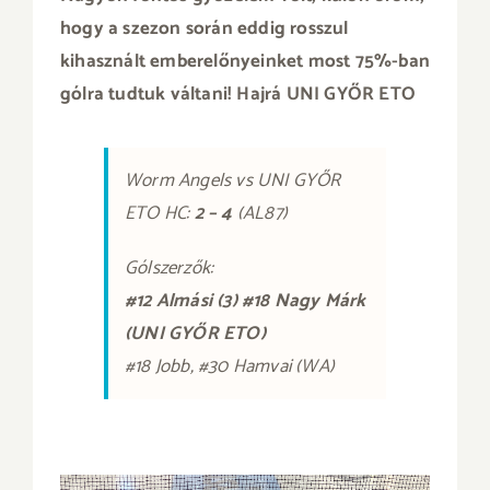
hogy a szezon során eddig rosszul
kihasznált emberelőnyeinket most 75%-ban
gólra tudtuk váltani! Hajrá UNI GYŐR ETO
Worm Angels vs UNI GYŐR
ETO HC:
2 – 4
(AL87)
Gólszerzők:
#12 Almási (3) #18 Nagy Márk
(UNI GYŐR ETO)
#18 Jobb, #30 Hamvai (WA)