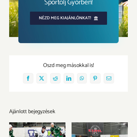
Sportolj Győrben!
NÉZD MEG KIAJÁNLÓNKAT!
Oszd meg másokkal is!
Facebook
X
Reddit
LinkedIn
WhatsApp
Pinterest
Email:
Ajánlott bejegyzések