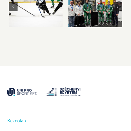
A BGE vitte el az
Bronzéremmel és
aranyérmet Győrből
egyéni elismerések
a 2026-os 3×3
sorával zárta az
Jégkorong MEFOB-
EUHL-szezont az
on
UNI GYŐR ETO HC
Kezdőlap