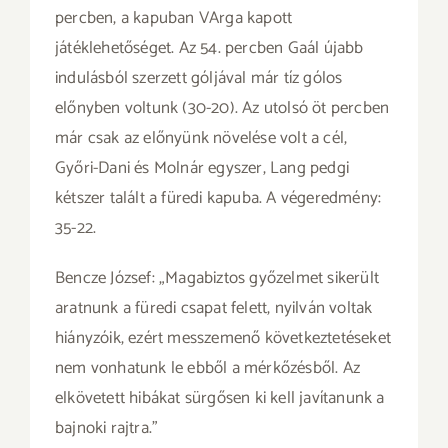
percben, a kapuban VArga kapott
játéklehetőséget. Az 54. percben Gaál újabb
indulásból szerzett góljával már tíz gólos
előnyben voltunk (30-20). Az utolsó öt percben
már csak az előnyünk növelése volt a cél,
Győri-Dani és Molnár egyszer, Lang pedgi
kétszer talált a füredi kapuba. A végeredmény:
35-22.
Bencze József: „Magabiztos győzelmet sikerült
aratnunk a füredi csapat felett, nyilván voltak
hiányzóik, ezért messzemenő következtetéseket
nem vonhatunk le ebből a mérkőzésből. Az
elkövetett hibákat sürgősen ki kell javítanunk a
bajnoki rajtra.”