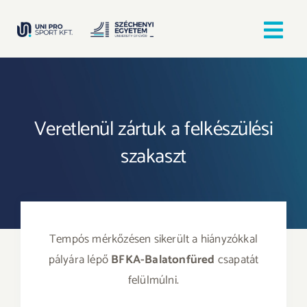
Kihagyás
Tog
Nav
Kezdőlap
Veretlenül zártuk a felkészülési
Egyesületek
szakaszt
Hírek, bejegyzések
Örömfutás
Tempós mérkőzésen sikerült a hiányzókkal
TANULJ GYŐRBEN! SPORTOLJ GYŐRBEN!
pályára lépő
BFKA-Balatonfüred
csapatát
felülmúlni.