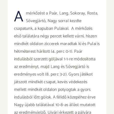
A
mérkőzést a Paár, Lang, Sokoray, Rosta,
Sövegjártó, Nagy sorral kezdte
csapatunk, a kapuban Pulaival. A mérkőzés
első találatára négy percet kellett várni, hiszen
mindkét oldalon ziccerek maradtak ki és Pulai is
hétméterest hárított (4. perc 0-1). Paár
indulásból szerzett góljával 1-1-re módosította
az eredményt, majd Lang és Sövegjártó is
eredményes volt (8. perc 3-2). Gyors játékot
játszott mindkét csapat, kevés védekezés
mellett mindkét oldalon potyogtak a gyors
indulásból lőtt gólok. A félidő közepéhez érve
Nagy újabb találatával 10-8-as állást mutatott
az eredményjelző. Ujvári érkezett a pályára