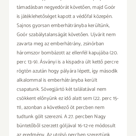
támadásban negyedórát követően, majd Goór
is játéklehetőséget kapott a védőfal közepén.
Sajnos gyorsan emberhátrányba kerültünk,
Goór szabálytalanságát követően. Ujvárit nem
zavarta meg az emberhátrány, zsinórban
háromszor bombázott az ellenfél kapujába (20.
perc 13-9). Ásványi is a kispadra ült kettő percre
rögtön azután hogy pályára lépett, így második
alkalommal is emberhátrányba került
csapatunk. Sövegjártó két találatával nem
csökkent előnyünk ez idő alatt sem (22. perc 15-
11), azonban a következő öt percben nem
tudtunk gólt szerezni. A 27. percben Nagy
büntetőből szerzett góljával 16-12-re módosult
az eredmény. Az utolsó percben szereztünk