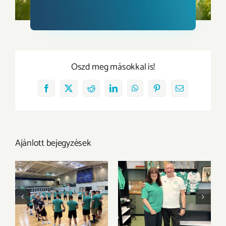
Oszd meg másokkal is!
Facebook
X
Reddit
LinkedIn
WhatsApp
Pinterest
Email:
Ajánlott bejegyzések
Új szezon, új
Válogatott klasszis
kihívások – itt a
csatlakozik a
következő szezon
bátorETOmanók
kerete
csapatához