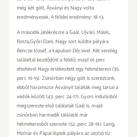
még két gólt, Ásványi és Nagy volta
eredményesek. A félidei eredmény: 18-13.
A második játékrészre a Gaál, Ujvári, Mátés,
Rosta,Győri-Dani, Nagy sort küldte pályára
Bencze József, a kapuban Décsivel. Két vendég
találattal kezdődött a félidő, majd öt perc
elteltével Nagy értékesített egy hétméterest (35.
perc 19-15). Zsinórban négy gólt is szereztünk,
ebből háromszor Ásványit találták meg társai a
védők között (43. perc 24-17). Gyors indulásból
megszerezte első találatait Gaál is, majd
zsinórban harmadik találatát már
hétméteresből szerezte (52. perc 28-19). Lang,
Molnár és Pápai léptek pályára az utolsó tíz