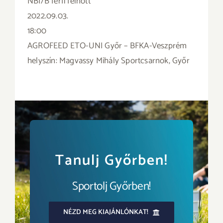
NBI/B férfi felnőtt
2022.09.03.
18:00
AGROFEED ETO-UNI Győr – BFKA-Veszprém
helyszín: Magvassy Mihály Sportcsarnok, Győr
Tanulj Győrben!
Sportolj Győrben!
NÉZD MEG KIAJÁNLÓNKAT!