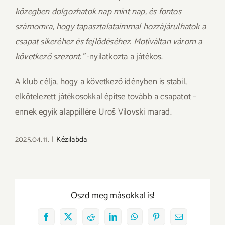
közegben dolgozhatok nap mint nap, és fontos
számomra, hogy tapasztalataimmal hozzájárulhatok a
csapat sikeréhez és fejlődéséhez. Motiváltan várom a
következő szezont.”
-nyilatkozta a játékos.
A klub célja, hogy a következő idényben is stabil,
elkötelezett játékosokkal építse tovább a csapatot –
ennek egyik alappillére Uroš Vilovski marad.
2025.04.11.
|
Kézilabda
Oszd meg másokkal is!
Facebook
X
Reddit
LinkedIn
WhatsApp
Pinterest
Email: