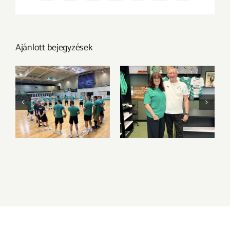
Ajánlott bejegyzések
Új szezon, új
Válogatott klasszis
kihívások – itt a
csatlakozik a
következő szezon
bátorETOmanók
kerete
csapatához