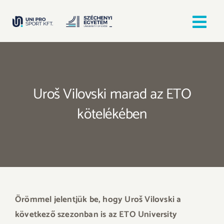
Kihagyás
Tog
Nav
Kezdőlap
Uroš Vilovski marad az ETO
Egyesületek
kötelékében
Hírek, bejegyzések
Örömfutás
TANULJ GYŐRBEN! SPORTOLJ GYŐRBEN!
Örömmel jelentjük be, hogy Uroš Vilovski a
következő szezonban is az ETO University