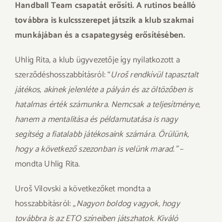
Handball Team csapatát erősíti. A rutinos beálló
továbbra is kulcsszerepet játszik a klub szakmai
munkájában és a csapategység erősítésében.
Uhlig Rita, a klub ügyvezetője így nyilatkozott a
szerződéshosszabbításról: “
Uroš rendkívül tapasztalt
játékos, akinek jelenléte a pályán és az öltözőben is
hatalmas érték számunkra. Nemcsak a teljesítménye,
hanem a mentalitása és példamutatása is nagy
segítség a fiatalabb játékosaink számára. Örülünk,
hogy a következő szezonban is velünk marad.”
–
mondta Uhlig Rita.
Uroš Vilovski a következőket mondta a
hosszabbításról: „
Nagyon boldog vagyok, hogy
továbbra is az ETO színeiben játszhatok. Kiváló