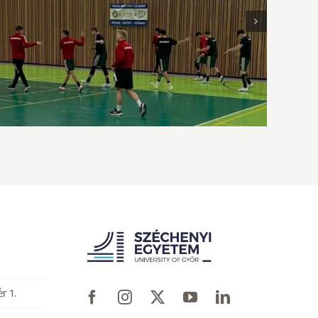
Erőnléti szemmel a korosztályos
válogatottban – Interjú Lattenstein Dániellel
r 1.