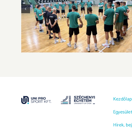
Új szezon, új kihívások – itt a következő
szezon kerete
Kezdőlap
Egyesüle
Hírek, be