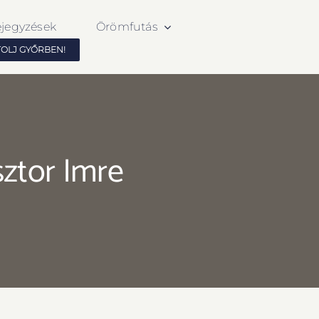
ejegyzések
Örömfutás
TOLJ GYŐRBEN!
ztor Imre