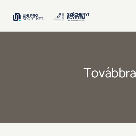
Kihagyás
Továbbra