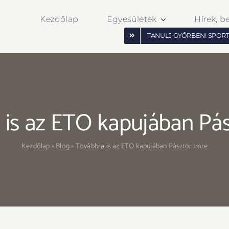
Kezdőlap
Egyesületek
Hírek, b
TANULJ GYŐRBEN! SPOR
 is az ETO kapujában Pás
Kezdőlap
»
Blog
»
Továbbra is az ETO kapujában Pásztor Imre