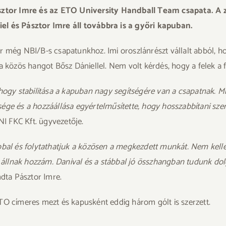
tor Imre és az ETO University Handball Team csapata. A zö
iel és Pásztor Imre áll továbbra is a győri kapuban.
r még NBI/B-s csapatunkhoz. Imi oroszlánrészt vállalt abból, ho
a közös hangot Bősz Dániellel. Nem volt kérdés, hogy a felek a 
 hogy stabilitása a kapuban nagy segítségére van a csapatnak. 
ége és a hozzáállása egyértelműsítette, hogy hosszabbítani sze
NI FKC Kft. ügyvezetője.
ubbal és folytathatjuk a közösen a megkezdett munkát. Nem kel
el állnak hozzám. Danival és a stábbal jó összhangban tudunk d
dta Pásztor Imre.
ETO címeres mezt és kapusként eddig három gólt is szerzett.