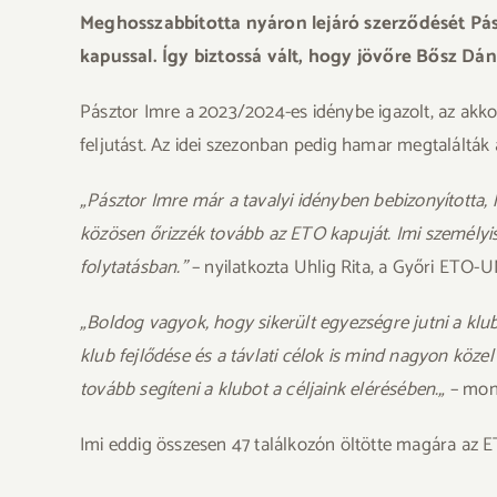
Meghosszabbította nyáron lejáró szerződését Pász
kapussal. Így biztossá vált, hogy jövőre Bősz Dán
Pásztor Imre a 2023/2024-es idénybe igazolt, az akko
feljutást. Az idei szezonban pedig hamar megtalálták 
„Pásztor Imre már a tavalyi idényben bebizonyította,
közösen őrizzék tovább az ETO kapuját. Imi személyis
folytatásban.”
– nyilatkozta Uhlig Rita, a Győri ETO-U
„Boldog vagyok, hogy sikerült egyezségre jutni a kl
klub fejlődése és a távlati célok is mind nagyon köz
tovább segíteni a klubot a céljaink elérésében.„
– mon
Imi eddig összesen 47 találkozón öltötte magára az 