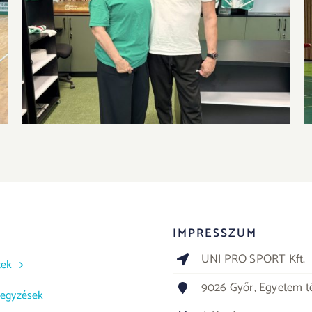
Válogatott klasszis csatlakozik a
bátorETOmanók csapatához
IMPRESSZUM
UNI PRO SPORT Kft.
tek
9026 Győr, Egyetem té
jegyzések