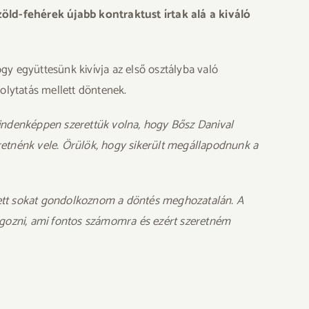
ld-fehérek újabb kontraktust írtak alá a kiváló
gy együttesünk kivívja az első osztályba való
folytatás mellett döntenek.
Mindenképpen szerettük volna, hogy Bősz Danival
retnénk vele. Örülök, hogy sikerült megállapodnunk a
lett sokat gondolkoznom a döntés meghozatalán. A
olgozni, ami fontos számomra és ezért szeretném