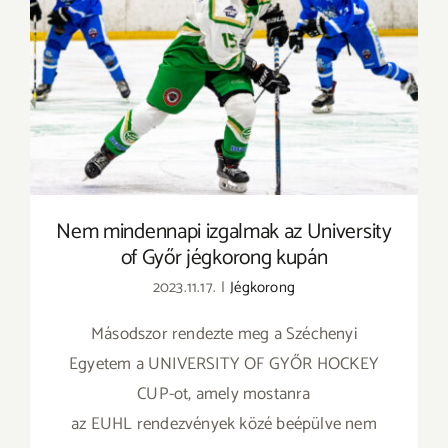
Nem mindennapi izgalmak az University of
Győr jégkorong kupán
Nem mindennapi izgalmak az University
of Győr jégkorong kupán
2023.11.17.
|
Jégkorong
Másodszor rendezte meg a Széchenyi
Egyetem a UNIVERSITY OF GYŐR HOCKEY
CUP-ot, amely mostanra
az EUHL rendezvények közé beépülve nem