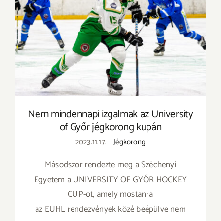
Nem mindennapi izgalmak az University of
Győr jégkorong kupán
Nem mindennapi izgalmak az University
of Győr jégkorong kupán
2023.11.17.
|
Jégkorong
Másodszor rendezte meg a Széchenyi
Egyetem a UNIVERSITY OF GYŐR HOCKEY
CUP-ot, amely mostanra
az EUHL rendezvények közé beépülve nem