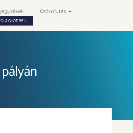
ejegyzések
Örömfutás
TOLJ GYŐRBEN!
 pályán