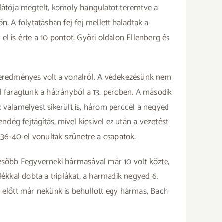
látója megtelt, komoly hangulatot teremtve a
n. A folytatásban fej-fej mellett haladtak a
l is érte a 10 pontot. Győri oldalon Ellenberg és
 eredményes volt a vonalról. A védekezésünk nem
val faragtunk a hátrányból a 13. percben. A második
z valamelyest sikerült is, három perccel a negyed
ndég fejtágítás, mivel kicsivel ez után a vezetést
, 36-40-el vonultak szünetre a csapatok.
később Fegyverneki hármasával már 10 volt közte,
lékkal dobta a triplákat, a harmadik negyed 6.
e előtt már nekünk is behullott egy hármas, Bach