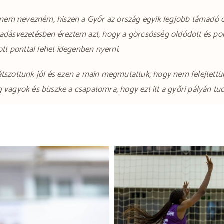
m nevezném, hiszen a Győr az ország egyik legjobb támadó csa
adásvezetésben éreztem azt, hogy a görcsösség oldódott és po
tt ponttal lehet idegenben nyerni.
tszottunk jól és ezen a main megmutattuk, hogy nem felejtettünk
vagyok és büszke a csapatomra, hogy ezt itt a győri pályán tud