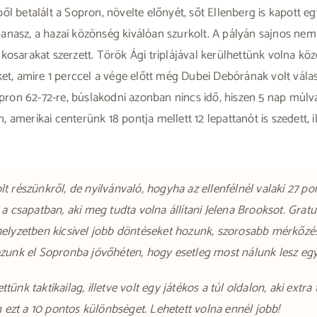
 betalált a Sopron, növelte előnyét, sőt Ellenberg is kapott egy
nasz, a hazai közönség kiválóan szurkolt. A pályán sajnos nem 
osarakat szerzett. Török Ági triplájával kerülhettünk volna köze
et, amire 1 perccel a vége előtt még Dubei Debórának volt válas
on 62-72-re, búslakodni azonban nincs idő, hiszen 5 nap múlv
merikai centerünk 18 pontja mellett 12 lepattanót is szedett, il
t részünkről, de nyilvánvaló, hogyha az ellenfélnél valaki 27 p
a csapatban, aki meg tudta volna állítani Jelena Brooksot. Grat
helyzetben kicsivel jobb döntéseket hozunk, szorosabb mérkőzés
azunk el Sopronba jövőhéten, hogy esetleg most nálunk lesz egy
tünk taktikailag, illetve volt egy játékos a túl oldalon, aki extr
m ezt a 10 pontos különbséget. Lehetett volna ennél jobb!