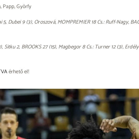
h, Papp, Györfy
5, Dubei 9 (3), Oroszová, MOMPREMIER 18 Cs.: Ruff-Nagy, BACH 
 Sitku 2, BROOKS 27 (15), Magbegor 8 Cs.: Turner 12 (3), Erdély
TVA
érhető el!