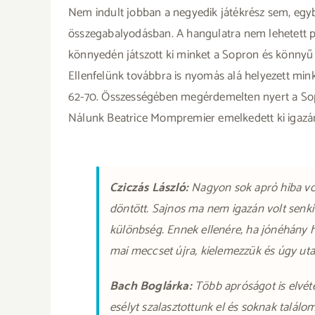
Nem indult jobban a negyedik játékrész sem, egyből
összegabalyodásban. A hangulatra nem lehetett pa
könnyedén játszott ki minket a Sopron és könnyű k
Ellenfelünk továbbra is nyomás alá helyezett mink
62-70. Összességében megérdemelten nyert a Sopr
Nálunk Beatrice Mompremier emelkedett ki igazán, a
Cziczás László:
Nagyon sok apró hiba vol
döntött. Sajnos ma nem igazán volt senki 
különbség. Ennek ellenére, ha jónéhány 
mai meccset újra, kielemezzük és úgy ut
Bach Boglárka:
Több apróságot is elvétet
esélyt szalasztottunk el és soknak találo