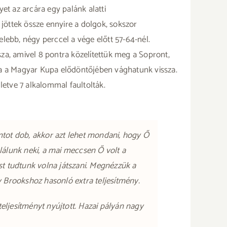
et az arcára egy palánk alatti
jöttek össze ennyire a dolgok, sokszor
lebb, négy perccel a vége előtt 57-64-nél.
za, amivel 8 pontra közelítettük meg a Sopront,
a a Magyar Kupa elődöntőjében vághatunk vissza.
letve 7 alkalommal faultolták.
ontot dob, akkor azt lehet mondani, hogy Ő
ulálunk neki, a mai meccsen Ő volt a
t tudtunk volna játszani. Megnézzük a
 Brookshoz hasonló extra teljesítmény.
a teljesítményt nyújtott. Hazai pályán nagy