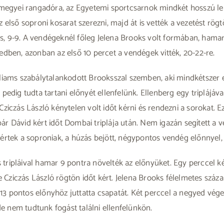
 megyei rangadóra, az Egyetemi sportcsarnok mindkét hosszú le
lső soproni kosarat szerezni, majd át is vették a vezetést rögtö
s, 9-9. A vendégeknél főleg Jelena Brooks volt formában, hamar e
dben, azonban az első 10 percet a vendégek vitték, 20-22-re.
liams szabálytalankodott Brooksszal szemben, aki mindkétszer
l pedig tudta tartani előnyét ellenfelünk. Ellenberg egy triplájá
iczás László kénytelen volt időt kérni és rendezni a sorokat. E
ár Dávid kért időt Dombai triplája után. Nem igazán segített a ve
 kértek a soproniak, a húzás bejött, négypontos vendég előnnyel
s tripláival hamar 9 pontra növelték az előnyüket. Egy perccel 
 Cziczás László rögtön időt kért. Jelena Brooks félelmetes száza
 13 pontos előnyhöz juttatta csapatát. Két perccel a negyed vég
de nem tudtunk fogást találni ellenfelünkön.