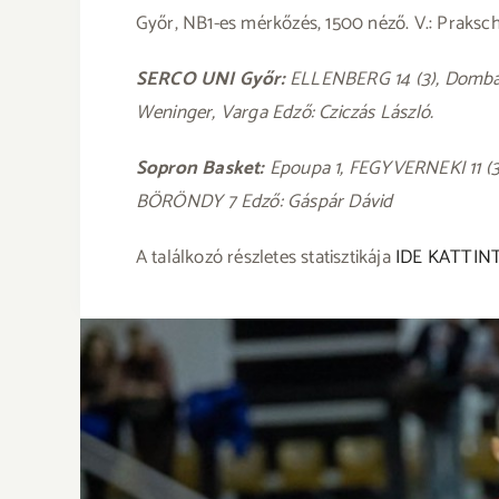
Győr, NB1-es mérkőzés, 1500 néző. V.: Praksc
SERCO UNI Győr:
ELLENBERG 14 (3), Dombai 
Weninger, Varga Edző: Cziczás László.
Sopron Basket:
Epoupa 1, FEGYVERNEKI 11 (3),
BÖRÖNDY 7 Edző: Gáspár Dávid
A találkozó részletes statisztikája
IDE KATTIN