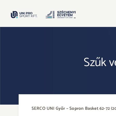
Kihagyás
Szűk v
SERCO UNI Győr – Sopron Basket 62-72 (20-2