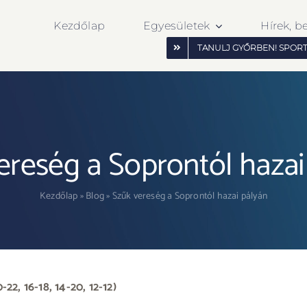
Kezdőlap
Egyesületek
Hírek, b
TANULJ GYŐRBEN! SPOR
ereség a Soprontól hazai
Kezdőlap
»
Blog
»
Szűk vereség a Soprontól hazai pályán
2, 16-18, 14-20, 12-12)