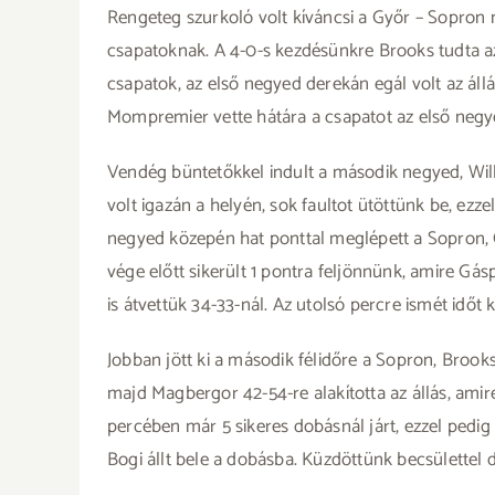
Rengeteg szurkoló volt kíváncsi a Győr – Sopron
csapatoknak. A 4-0-s kezdésünkre Brooks tudta az e
csapatok, az első negyed derekán egál volt az állá
Mompremier vette hátára a csapatot az első negye
Vendég büntetőkkel indult a második negyed, Wil
volt igazán a helyén, sok faultot ütöttünk be, ezze
negyed közepén hat ponttal meglépett a Sopron, Cz
vége előtt sikerült 1 pontra feljönnünk, amire Gásp
is átvettük 34-33-nál. Az utolsó percre ismét időt
Jobban jött ki a második félidőre a Sopron, Brook
majd Magbergor 42-54-re alakította az állás, amire
percében már 5 sikeres dobásnál járt, ezzel pedig
Bogi állt bele a dobásba. Küzdöttünk becsülettel 