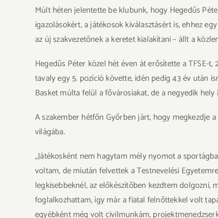
Múlt héten jelentette be klubunk, hogy Hegedűs Péter l
igazolásokért, a játékosok kiválasztásért is, ehhez eg
az új szakvezetőnek a keretet kialakítani – állt a köz
Hegedűs Péter közel hét éven át erősítette a TFSE-t,
tavaly egy 5. pozíció követte, idén pedig 43 év után 
Basket múlta felül a fővárosiakat, de a negyedik hely 
A szakember hétfőn Győrben járt, hogy megkezdje a klu
világába.
„Játékosként nem hagytam mély nyomot a sportágban
voltam, de miután felvettek a Testnevelési Egyetemre
legkisebbeknél, az előkészítőben kezdtem dolgozni, m
foglalkozhattam, így már a fiatal felnőttekkel volt t
egyébként még volt civilmunkám, projektmenedzserkén