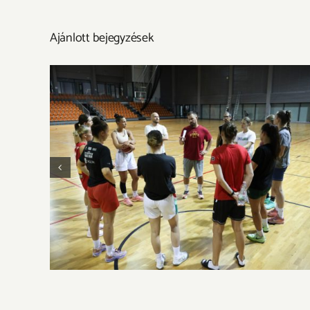
Ajánlott bejegyzések
Megkezdtük a felkészülést az új idényre