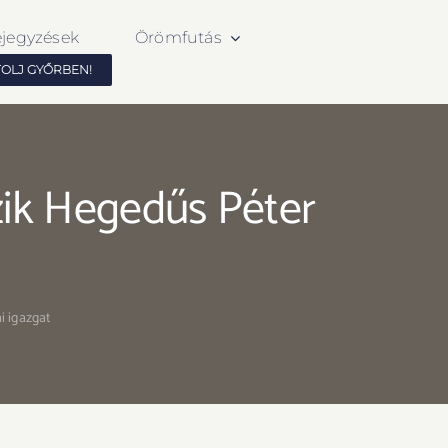
ejegyzések
Örömfutás
TOLJ GYŐRBEN!
zik Hegedűs Péter
i igazgat