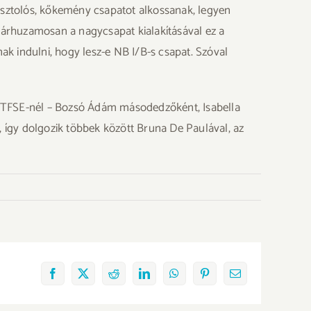
rusztolós, kőkemény csapatot alkossanak, legyen
 párhuzamosan a nagycsapat kialakításával ez a
k indulni, hogy lesz-e NB I/B-s csapat. Szóval
 a TFSE-nél – Bozsó Ádám másodedzőként, Isabella
, így dolgozik többek között Bruna De Paulával, az
Facebook
X
Reddit
LinkedIn
WhatsApp
Pinterest
Email: