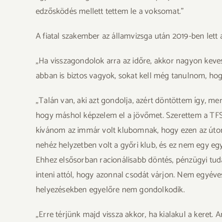
edzősködés mellett tettem le a voksomat.”
A fiatal szakember az államvizsga után 2019-ben let
„Ha visszagondolok arra az időre, akkor nagyon keve
abban is biztos vagyok, sokat kell még tanulnom, hogy 
„Talán van, aki azt gondolja, azért döntöttem így, me
hogy máshol képzelem el a jövőmet. Szerettem a TFSE
kívánom az immár volt klubomnak, hogy ezen az úton 
nehéz helyzetben volt a győri klub, és ez nem egy egy
Ehhez elsősorban racionálisabb döntés, pénzügyi tudat
inteni attól, hogy azonnal csodát várjon. Nem egyéve
helyezésekben egyelőre nem gondolkodik.
„Erre térjünk majd vissza akkor, ha kialakul a keret. 