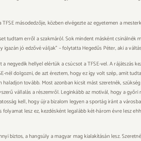
t a TFSE másodedzője, közben elvégezte az egyetemen a mesterk
set tudtam erről a szakmáról. Sok mindent másként csinálnék má
igazán jó edzővé váljak” – folytatta Hegedűs Péter, aki a váltás 
rt a negyedik hellyel elértük a csúcsot a TFSE-vel. A rájátszás k
-nél dolgozni, de azt éreztem, hogy ez így volt szép, amit tu
haladjon tovább. Most azonban kicsit mást szeretnék, szükség v
szerű vállalás a részemről. Leginkább az motivál, hogy a győri 
osság kell, hogy újra bizalom legyen a sportág iránt a városban
s folyamat lesz ez, kezdésként legalább két-három évre lesz ehh
Annyi biztos, a hangsúly a magyar mag kialakításán lesz. Szeretn