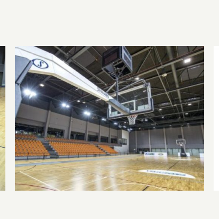
Az Olimpia Sportparkba költözik csapatunk