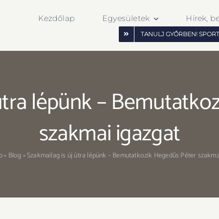
Kezdőlap
Egyesületek
Hírek, b
TANULJ GYŐRBEN! SPOR
 útra lépünk – Bemutatko
szakmai igazgat
p
»
Blog
»
Szakmailag is új útra lépünk – Bemutatkozik Hegedűs Péter szakma