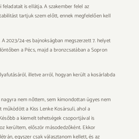
eladatait is ellátja. A szakember felel az
abilitást tartjuk szem előtt, ennek megfelelően kell
t. A 2023/24-es bajnokságban megszerzett 7. helyet
elődöntőben a Pécs, majd a bronzcsatában a Sopron
afutásáról, illetve arról, hogyan került a kosárlabda
se nagyra nem nőttem, sem kimondottan ügyes nem
t működött a Kiss Lenke Kosársuli, ahol a
Később a kiemelt tehetségek csoportjával is
pathoz kerültem, először másodedzőként. Ekkor
rán, egyszer csak választanom kellett, és az