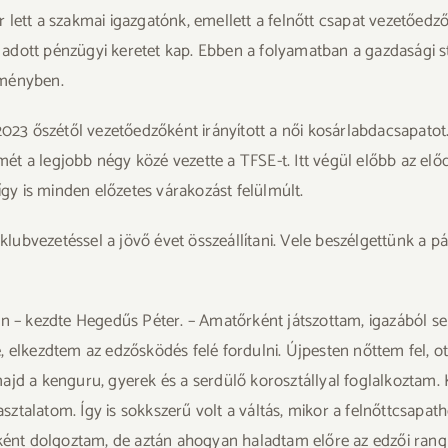
ett a szakmai igazgatónk, emellett a felnőtt csapat vezetőedzői f
y adott pénzügyi keretet kap. Ebben a folyamatban a gazdasági st
leményben.
 2023 őszétől vezetőedzőként irányított a női kosárlabdacsapato
ismét a legjobb négy közé vezette a TFSE-t. Itt végül előbb az 
így is minden előzetes várakozást felülmúlt.
bvezetéssel a jövő évet összeállítani. Vele beszélgettünk a pály
 – kezdte Hegedűs Péter. – Amatőrként játszottam, igazából 
, elkezdtem az edzősködés felé fordulni. Újpesten nőttem fel, ot
ajd a kenguru, gyerek és a serdülő korosztállyal foglalkoztam. 
apasztalatom. Így is sokkszerű volt a váltás, mikor a felnőttcsa
t dolgoztam, de aztán ahogyan haladtam előre az edzői ranglét