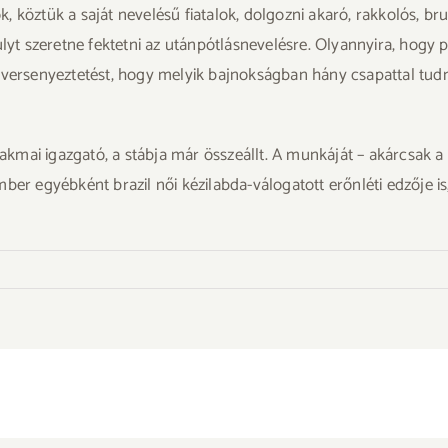
, köztük a saját nevelésű fiatalok, dolgozni akaró, rakkolós, b
úlyt szeretne fektetni az utánpótlásnevelésre. Olyannyira, hogy
 versenyeztetést, hogy melyik bajnokságban hány csapattal tudna
kmai igazgató, a stábja már összeállt. A munkáját – akárcsak
ber egyébként brazil női kézilabda-válogatott erőnléti edzője is