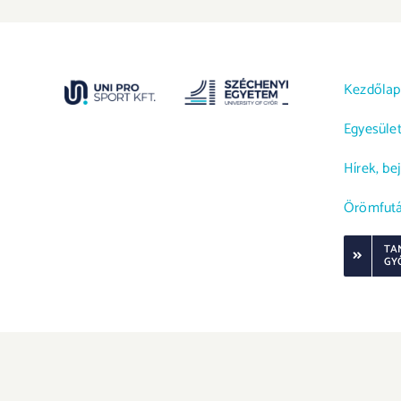
Kezdőlap
Egyesüle
Hírek, be
Örömfut
TA
GY