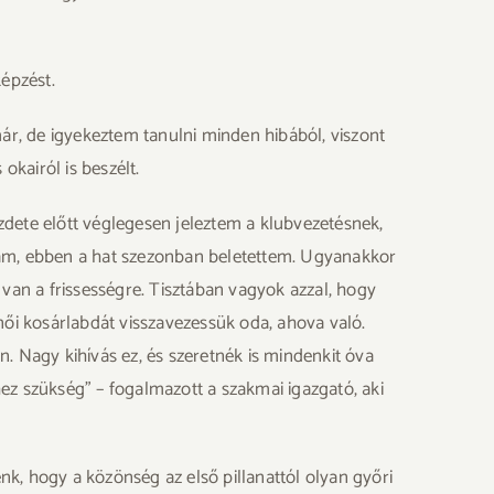
épzést.
r, de igyekeztem tanulni minden hibából, viszont
okairól is beszélt.
ezdete előtt véglegesen jeleztem a klubvezetésnek,
dtam, ebben a hat szezonban beletettem. Ugyanakkor
an a frissességre. Tisztában vagyok azzal, hogy
női kosárlabdát visszavezessük oda, ahova való.
. Nagy kihívás ez, és szeretnék is mindenkit óva
ez szükség” – fogalmazott a szakmai igazgató, aki
énk, hogy a közönség az első pillanattól olyan győri