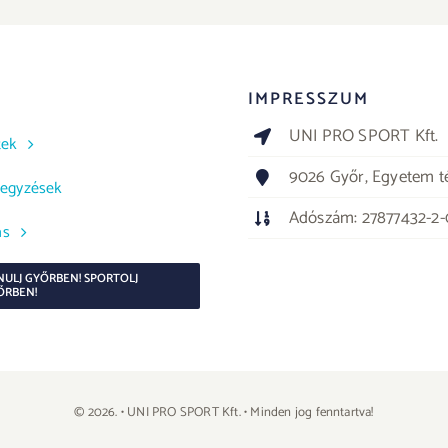
IMPRESSZUM
UNI PRO SPORT Kft.
tek
9026 Győr, Egyetem té
jegyzések
Adószám: 27877432-2
ás
NULJ GYŐRBEN! SPORTOLJ
ŐRBEN!
© 2026. • UNI PRO SPORT Kft. • Minden jog fenntartva!