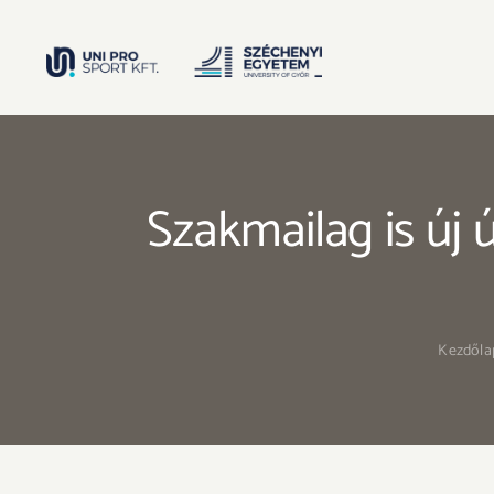
Kihagyás
Szakmailag is új
Kezdőla