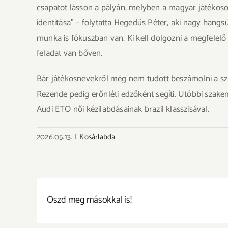
csapatot lásson a pályán, melyben a magyar játékosok
identitása” – folytatta Hegedűs Péter, aki nagy hangs
munka is fókuszban van. Ki kell dolgozni a megfelelő
feladat van bőven.
Bár játékosnevekről még nem tudott beszámolni a sza
Rezende pedig erőnléti edzőként segíti. Utóbbi szakem
Audi ETO női kézilabdásainak brazil klasszisával.
2026.05.13.
|
Kosárlabda
Oszd meg másokkal is!