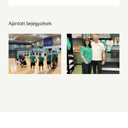
Ajánlott bejegyzések
Új szezon, új
Válogatott klasszis
kihívások – itt a
csatlakozik a
következő szezon
bátorETOmanók
kerete
csapatához