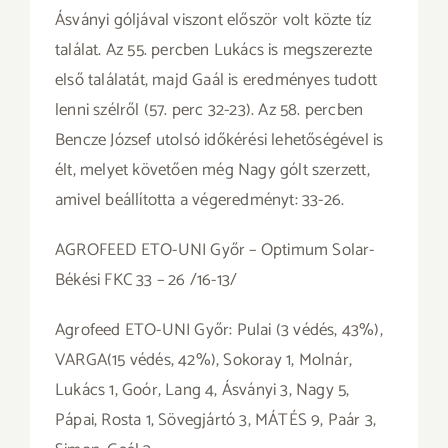
Ásványi góljával viszont először volt közte tíz
találat. Az 55. percben Lukács is megszerezte
első találatát, majd Gaál is eredményes tudott
lenni szélről (57. perc 32-23). Az 58. percben
Bencze József utolsó időkérési lehetőségével is
élt, melyet követően még Nagy gólt szerzett,
amivel beállította a végeredményt: 33-26.
AGROFEED ETO-UNI Győr – Optimum Solar-
Békési FKC 33 – 26 /16-13/
Agrofeed ETO-UNI Győr: Pulai (3 védés, 43%),
VARGA(15 védés, 42%), Sokoray 1, Molnár,
Lukács 1, Goór, Lang 4, Ásványi 3, Nagy 5,
Pápai, Rosta 1, Sövegjártó 3, MÁTÉS 9, Paár 3,