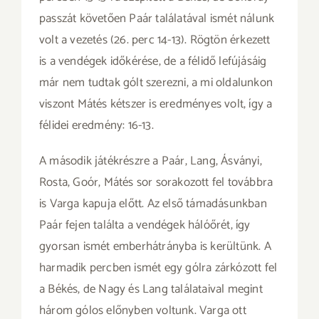
passzát követően Paár találatával ismét nálunk
volt a vezetés (26. perc 14-13). Rögtön érkezett
is a vendégek időkérése, de a félidő lefújásáig
már nem tudtak gólt szerezni, a mi oldalunkon
viszont Mátés kétszer is eredményes volt, így a
félidei eredmény: 16-13.
A második játékrészre a Paár, Lang, Ásványi,
Rosta, Goór, Mátés sor sorakozott fel továbbra
is Varga kapuja előtt. Az első támadásunkban
Paár fejen találta a vendégek hálóőrét, így
gyorsan ismét emberhátrányba is kerültünk. A
harmadik percben ismét egy gólra zárkózott fel
a Békés, de Nagy és Lang találataival megint
három gólos előnyben voltunk. Varga ott