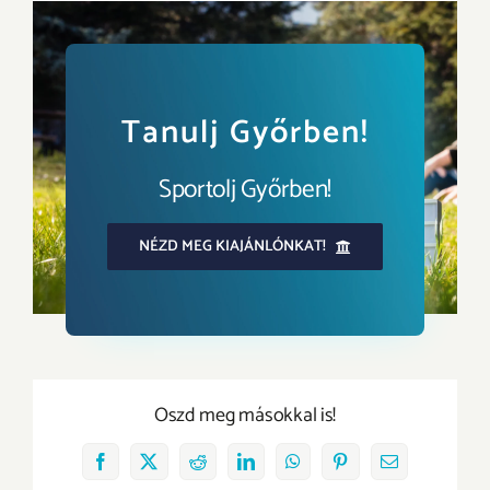
Tanulj Győrben!
Sportolj Győrben!
NÉZD MEG KIAJÁNLÓNKAT!
Oszd meg másokkal is!
Facebook
X
Reddit
LinkedIn
WhatsApp
Pinterest
Email: