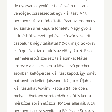
de gyorsan egyenlő lett a létszám miután a
vendégek összeszedtek egy kiállítást. A 15.
percben 9-6-ra módosította Paár az eredményt,
aki szintén üres kapura lőhetett. Nagy gyors
indulásból szerzett góljával először vezetett
csapatunk négy találattal (10-6), majd Sokoray
első góljával tartottuk is az előnyt (11-7). Első
hétméteresből szerzett találatunkat Mátés
szerezte a 21. percben, a következő percben
azonban kettőperces kiállítást kapott, így ismét
hátrányban kellett játszanunk (13-10). Újabb
kiállításunkat Ásványi kapta a 24. percben,
melyet követően vezetőedzőnk időt is kért a
mérkőzés során először, 13-12-es állásnál. A 25.
percben 13-13-ra szépített a Békés, de Sokoray