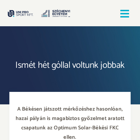
Kihagyás
Tog
Nav
Kezdőlap
Egyesületek
Ismét hét góllal voltunk jobbak
Hírek, bejegyzések
Örömfutás
A Békésen játszott mérkőzéshez hasonlóan,
TANULJ GYŐRBEN! SPORTOLJ GYŐRBEN!
hazai pályán is magabiztos győzelmet aratott
csapatunk az Optimum Solar-Békési FKC
ellen.