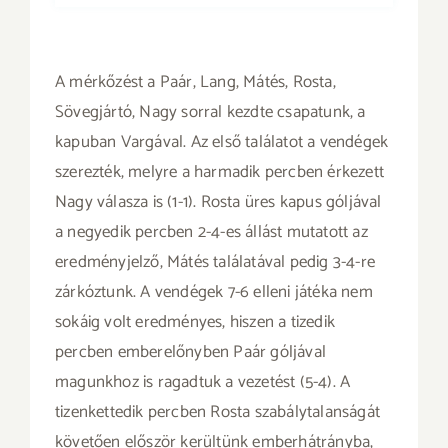
A mérkőzést a Paár, Lang, Mátés, Rosta,
Sövegjártó, Nagy sorral kezdte csapatunk, a
kapuban Vargával. Az első találatot a vendégek
szerezték, melyre a harmadik percben érkezett
Nagy válasza is (1-1). Rosta üres kapus góljával
a negyedik percben 2-4-es állást mutatott az
eredményjelző, Mátés találatával pedig 3-4-re
zárkóztunk. A vendégek 7-6 elleni játéka nem
sokáig volt eredményes, hiszen a tizedik
percben emberelőnyben Paár góljával
magunkhoz is ragadtuk a vezetést (5-4). A
tizenkettedik percben Rosta szabálytalanságát
követően először kerültünk emberhátrányba,