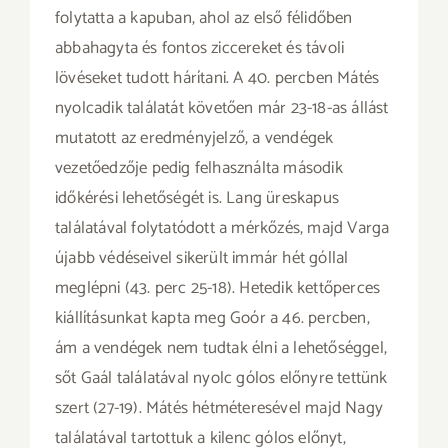
folytatta a kapuban, ahol az első félidőben
abbahagyta és fontos ziccereket és távoli
lövéseket tudott hárítani. A 40. percben Mátés
nyolcadik találatát követően már 23-18-as állást
mutatott az eredményjelző, a vendégek
vezetőedzője pedig felhasználta második
időkérési lehetőségét is. Lang üreskapus
találatával folytatódott a mérkőzés, majd Varga
újabb védéseivel sikerült immár hét góllal
meglépni (43. perc 25-18). Hetedik kettőperces
kiállításunkat kapta meg Goór a 46. percben,
ám a vendégek nem tudtak élni a lehetőséggel,
sőt Gaál találatával nyolc gólos előnyre tettünk
szert (27-19). Mátés hétméteresével majd Nagy
találatával tartottuk a kilenc gólos előnyt,