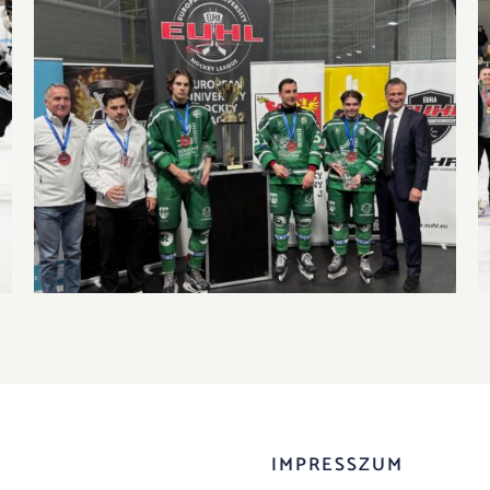
Bronzéremmel és egyéni elismerések sorával
zárta az EUHL-szezont az UNI GYŐR ETO HC
IMPRESSZUM