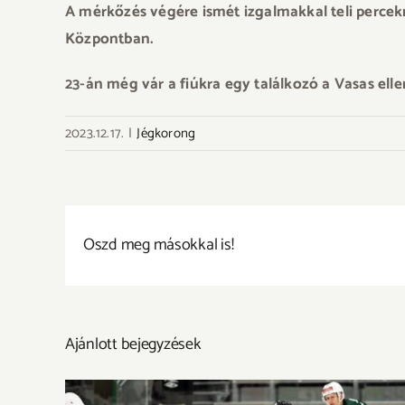
A mérkőzés végére ismét izgalmakkal teli percek
Központban.
23-án még vár a fiúkra egy találkozó a Vasas elle
2023.12.17.
|
Jégkorong
Oszd meg másokkal is!
Ajánlott bejegyzések