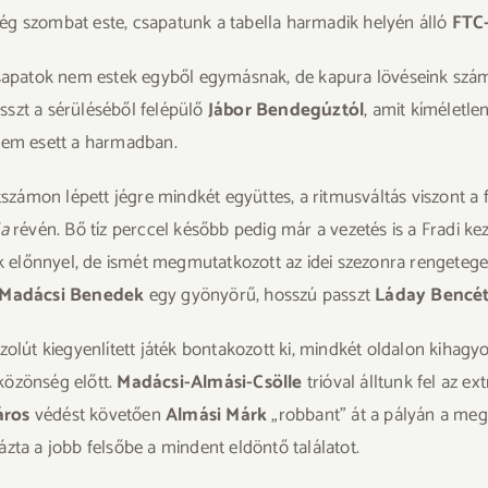
ég szombat este, csapatunk a tabella harmadik helyén álló
FTC
 csapatok nem estek egyből egymásnak, de kapura lövéseink sz
szt a sérüléséből felépülő
Jábor Bendegúztól
, amit kíméletle
 nem esett a harmadban.
zámon lépett jégre mindkét együttes, a ritmusváltás viszont a 
la
révén. Bő tíz perccel később pedig már a vezetés is a Fradi ke
előnnyel, de ismét megmutatkozott az idei szezonra rengeteget 
Madácsi Benedek
egy gyönyörű, hosszú passzt
Láday Bencét
olút kiegyenlített játék bontakozott ki, mindkét oldalon kihagyot
közönség előtt.
Madácsi-Almási-Csölle
trióval álltunk fel az e
áros
védést követően
Almási Márk
„robbant” át a pályán a meg
ázta a jobb felsőbe a mindent eldöntő találatot.