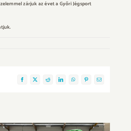
zelemmel zárjuk az évet a Győri Jégsport
tjuk.
Facebook
X
Reddit
LinkedIn
WhatsApp
Pinterest
Email: