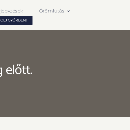
ejegyzések
Örömfutás
TOLJ GYŐRBEN!
 előtt.