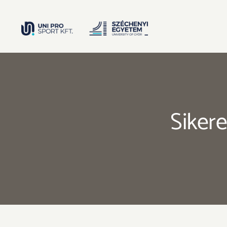
Kihagyás
Sikere