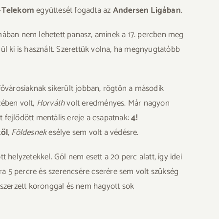
-Telekom
együttesét fogadta az
Andersen Ligában
.
ámában nem lehetett panasz, aminek a 17. percben meg
nül ki is használt. Szerettük volna, ha megnyugtatóbb
fővárosiaknak sikerült jobban, rögtön a második
zében volt,
Horváth
volt eredményes. Már nagyon
fejlődött mentális ereje a csapatnak:
4!
ől
,
Földesnek
esélye sem volt a védésre.
t helyzetekkel. Gól nem esett a 20 perc alatt, így idei
xtra 5 percre és szerencsére cserére sem volt szükség
szerzett koronggal és nem hagyott sok