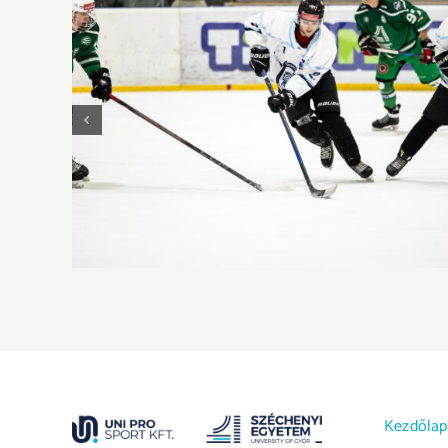
A BGE vitte el az aranyérmet Győrből a 2026-
os 3×3 Jégkorong MEFOB-on
Kezdőlap