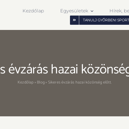
Kezdőlap
Egyesületek
Hírek, b
TANULJ GYŐRBEN! SPOR
s évzárás hazai közönség
Kezdőlap
»
Blog
»
Sikeres évzárás hazai közönség előtt.