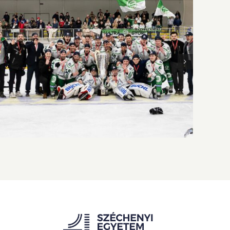
Történelmi este Jászberényben – zsinórban
harmadszor vagyunk Andersen Liga-
bajnokok!