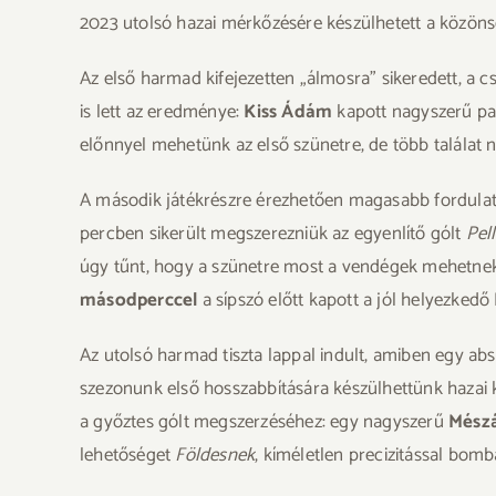
2023 utolsó hazai mérkőzésére készülhetett a közöns
Az első harmad kifejezetten „álmosra” sikeredett, a
is lett az eredménye:
Kiss Ádám
kapott nagyszerű pas
előnnyel mehetünk az első szünetre, de több találat
A második játékrészre érezhetően magasabb fordulats
percben sikerült megszerezniük az egyenlítő gólt
Pel
úgy tűnt, hogy a szünetre most a vendégek mehetnek 
másodperccel
a sípszó előtt kapott a jól helyezkedő
Az utolsó harmad tiszta lappal indult, amiben egy absz
szezonunk első hosszabbítására készülhettünk hazai 
a győztes gólt megszerzéséhez: egy nagyszerű
Mész
lehetőséget
Földesnek
, kíméletlen precizitással bomb