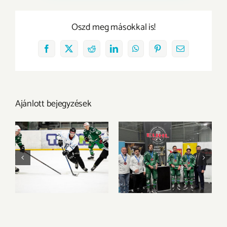
Oszd meg másokkal is!
Facebook
X
Reddit
LinkedIn
WhatsApp
Pinterest
Email:
Ajánlott bejegyzések
A BGE vitte el az
Bronzéremmel és
aranyérmet Győrből
egyéni elismerések
a 2026-os 3×3
sorával zárta az
Jégkorong MEFOB-
EUHL-szezont az
on
UNI GYŐR ETO HC