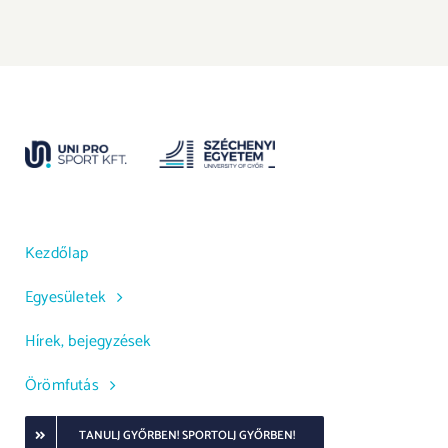
Kezdőlap
Egyesületek
Hírek, bejegyzések
Örömfutás
TANULJ GYŐRBEN! SPORTOLJ GYŐRBEN!