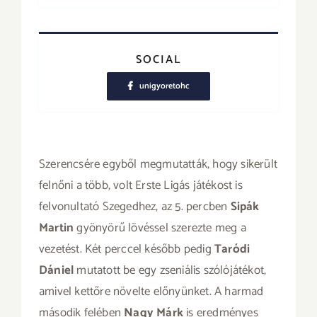
SOCIAL
unigyoretohc
Szerencsére egyből megmutatták, hogy sikerült
felnőni a több, volt Erste Ligás játékost is
felvonultató Szegedhez, az 5. percben
Sipák
Martin
gyönyörű lövéssel szerezte meg a
vezetést. Két perccel később pedig
Taródi
Dániel
mutatott be egy zseniális szólójátékot,
amivel kettőre növelte előnyünket. A harmad
második felében
Nagy Márk
is eredményes