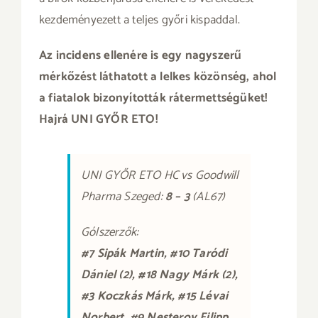
kezdeményezett a teljes győri kispaddal.
Az incidens ellenére is egy nagyszerű
mérkőzést láthatott a lelkes közönség, ahol
a fiatalok bizonyították rátermettségüket!
Hajrá UNI GYŐR ETO!
UNI GYŐR ETO HC vs Goodwill
Pharma Szeged:
8 – 3
(AL67)
Gólszerzők:
#7 Sipák Martin, #10 Taródi
Dániel (2), #18 Nagy Márk (2),
#3 Koczkás Márk, #15 Lévai
Norbert, #9 Nesterov Filipp