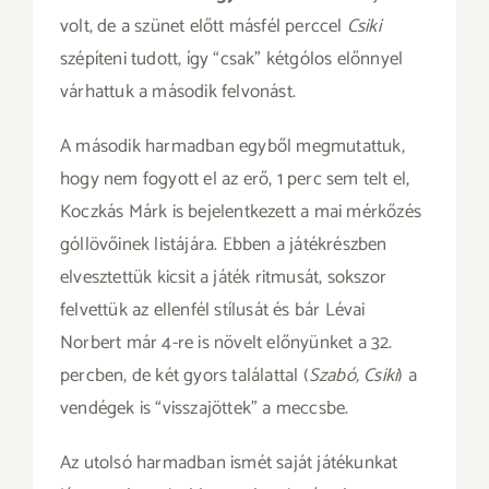
volt, de a szünet előtt másfél perccel
Csiki
szépíteni tudott, így “csak” kétgólos előnnyel
várhattuk a második felvonást.
A második harmadban egyből megmutattuk,
hogy nem fogyott el az erő, 1 perc sem telt el,
Koczkás Márk is bejelentkezett a mai mérkőzés
góllövőinek listájára. Ebben a játékrészben
elvesztettük kicsit a játék ritmusát, sokszor
felvettük az ellenfél stílusát és bár Lévai
Norbert már 4-re is növelt előnyünket a 32.
percben, de két gyors találattal (
Szabó, Csiki
) a
vendégek is “visszajöttek” a meccsbe.
Az utolsó harmadban ismét saját játékunkat