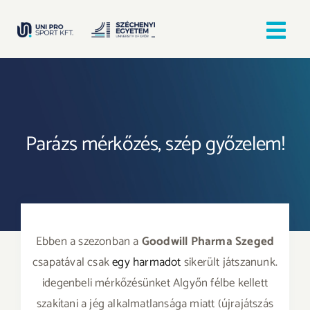
Kihagyás
Tog
Nav
Kezdőlap
Egyesületek
Parázs mérkőzés, szép győzelem!
Hírek, bejegyzések
Örömfutás
Ebben a szezonban a
Goodwill Pharma Szeged
TANULJ GYŐRBEN! SPORTOLJ GYŐRBEN!
csapatával csak
egy harmadot
sikerült játszanunk.
idegenbeli mérkőzésünket Algyőn félbe kellett
szakítani a jég alkalmatlansága miatt (újrajátszás