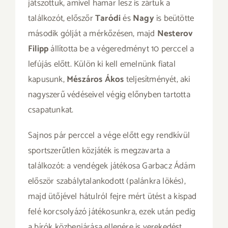
játszottuk, amivel hamar lesz is zártuk a
találkozót, előszőr
Taródi
és
Nagy
is beütötte
második gólját a mérkőzésen, majd
Nesterov
Filipp
állította be a végeredményt 10 perccel a
lefújás előtt. Külön ki kell emelnünk fiatal
kapusunk,
Mészáros Ákos
teljesítményét, aki
nagyszerű védéseivel végig előnyben tartotta
csapatunkat.
Sajnos pár perccel a vége előtt egy rendkívül
sportszerűtlen közjáték is megzavarta a
találkozót: a vendégek játékosa Garbacz Ádám
először szabálytalankodott (palánkra lökés),
majd ütőjével hátulról fejre mért ütést a kispad
felé korcsolyázó játékosunkra, ezek után pedig
a bírók közbenjárása ellenére is verekedést