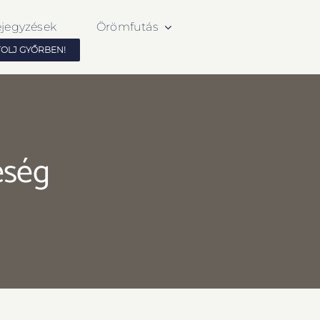
ejegyzések
Örömfutás
TOLJ GYŐRBEN!
eség