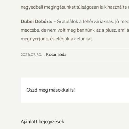
negyedbeli megingásunkat túlságosan is kihasználta e
Dubei Debóra:
– Gratulálok a fehérváriaknak. Jó mec
meccsbe, de nem volt meg bennünk az a plusz, ami át
megnyerjünk, és elérjük a célunkat.
2026.03.30.
|
Kosárlabda
Oszd meg másokkal is!
Ajánlott bejegyzések