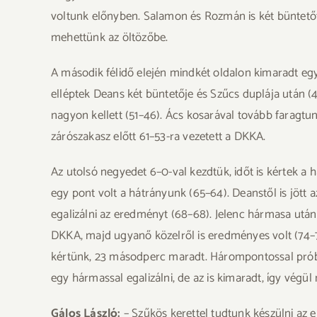
voltunk előnyben. Salamon és Rozmán is két büntetőt 
mehettünk az öltözőbe.
A második félidő elején mindkét oldalon kimaradt egy
elléptek Deans két büntetője és Szűcs duplája után (4
nagyon kellett (51–46). Ács kosarával tovább faragtun
zárószakasz előtt 61–53-ra vezetett a DKKA.
Az utolsó negyedet 6–0-val kezdtük, időt is kértek a 
egy pont volt a hátrányunk (65–64). Deanstől is jött a
egalizálni az eredményt (68–68). Jelenc hármasa után a
DKKA, majd ugyanő közelről is eredményes volt (74–73
kértünk, 23 másodperc maradt. Hárompontossal próbál
egy hármassal egalizálni, de az is kimaradt, így vég
Gálos László:
– Szűkös kerettel tudtunk készülni az