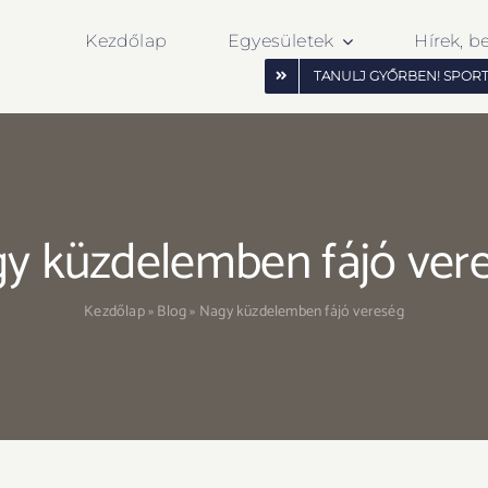
Kezdőlap
Egyesületek
Hírek, b
TANULJ GYŐRBEN! SPOR
y küzdelemben fájó ver
Kezdőlap
»
Blog
»
Nagy küzdelemben fájó vereség