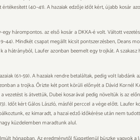
értékesített (40–41). A hazaiak edzője időt kért, újabb kosár a
-egy hárompontos. az első kosár a DKKA-é volt. Váltott vezetés 
9–44). Mindkét csapat megállt kicsit pontszerzésben, Deans mozd
k a hátrányból, Laufer azonban beemelt egy trojkát. A szakasz h
hazaiak (61–59). A hazaiak rendre betaláltak, pedig volt labdánk
zonban a trojka. Őrizte két pont körüli előnyét a Dávid Kornél K
 vezetést is átvettük, Dubei kosarával pedig növeltük is az előn
). Időt kért Gálos László, másfél perccel a vége előtt. Laufer k
koztunk, ez kimaradt, a hazai edző időkérése után nem tudott 
ül nagy küzdelemben maradtunk alul.
 elmúlt hónapban. Az eredménytől függetlenül büszke vagyok a l