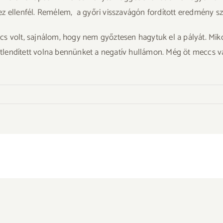
z ellenfél. Remélem, a győri visszavágón fordított eredmény sz
cs volt, sajnálom, hogy nem győztesen hagytuk el a pályát. Mikor
lendített volna bennünket a negatív hullámon. Még öt meccs va