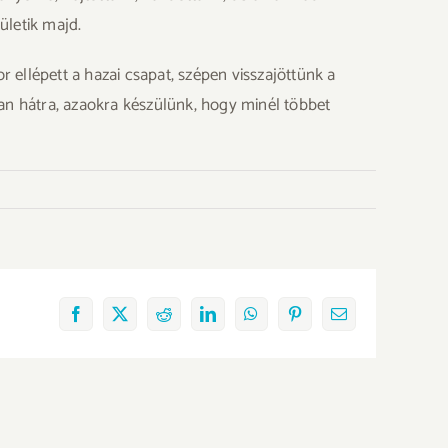
ületik majd.
 ellépett a hazai csapat, szépen visszajöttünk a
n hátra, azaokra készülünk, hogy minél többet
Facebook
X
Reddit
LinkedIn
WhatsApp
Pinterest
Email: