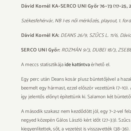
Dávid Kornél KA–SERCO UNI Győr 76–73 (17–25, 23
Székesfehérvár, NB I-es női mérkőzés, playout, 1. ford
Dávid Kornél KA:
DEANS 26/9, SZŰCS L. 11/6, Dávid
SERCO UNI Győr:
ROZMÁN 9/3, DUBEI 18/3, ZSEBE-WE
A meccs statisztikája
ide kattintva
érhető el.
Egy perc után Deans kosár plusz büntetőjével a hazaia
beemelt egy hármast, ezzel először vezettünk (7–10).
így jelentős előnyt építettünk ki. Salamon két büntető
A második szakasz nem kezdődött jól, egy 7–2-vel fel
negyed közepén Gálos László kért időt (27–33). Szűcs
kiegyenlítettek, sőt, a vezetést is visszavették (38–3