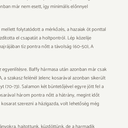
zonban már nem esett, így minimális előnnyel
mellett folytatódott a mérkőzés, a hazaiak öt ponttal
ította el csapatát a holtpontról. Lép közelije
ajrájában tíz pontra nőtt a távolság (60–50), A
 az egyenlítésre. Baffy hármasa után azonban már csak
A, a szakasz felénél Jelenc kosarával azonban sikerült
yt (70–73). Salamon két büntetőjével egyre jött fel a
osarával három pontra nőtt a hátrány, megint időt
kosarat szerezni a házigazda, volt lehetőség még
ányokra, hajtottunk, küzdöttünk, de a harmadik