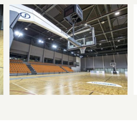
Az Olimpia Sportparkba költözik csapatunk