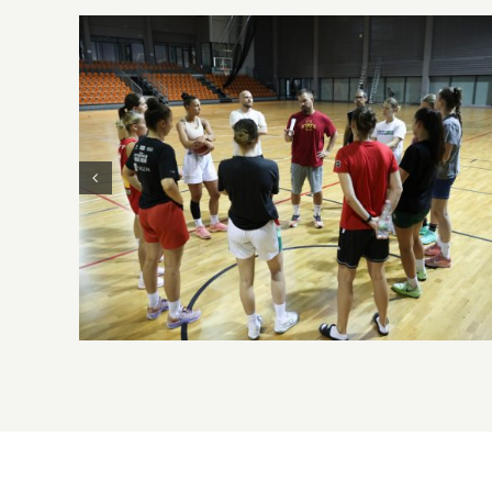
Megkezdtük a felkészülést az új idényre