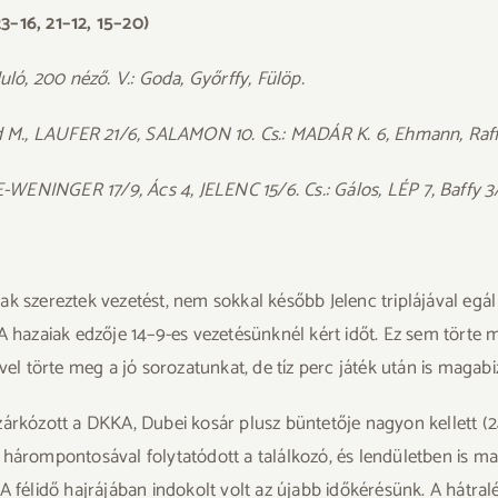
–16, 21–12, 15–20)
uló, 200 néző. V.: Goda, Győrffy, Fülöp.
 M., LAUFER 21/6, SALAMON 10. Cs.: MADÁR K. 6, Ehmann, Raffa
NINGER 17/9, Ács 4, JELENC 15/6. Cs.: Gálos, LÉP 7, Baffy 3/3
k szereztek vezetést, nem sokkal később Jelenc triplájával egál 
 A hazaiak edzője 14–9-es vezetésünknél kért időt. Ez sem törte
vel törte meg a jó sorozatunkat, de tíz perc játék után is magabi
zárkózott a DKKA, Dubei kosár plusz büntetője nagyon kellett (
 hárompontosával folytatódott a találkozó, és lendületben is m
6). A félidő hajrájában indokolt volt az újabb időkérésünk. A hát