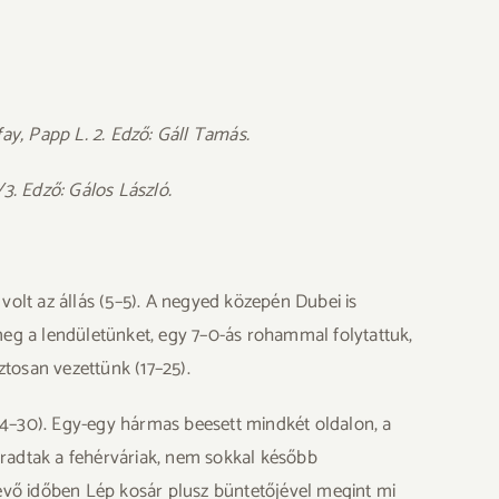
y, Papp L. 2. Edző: Gáll Tamás.
. Edző: Gálos László.
volt az állás (5–5). A negyed közepén Dubei is
 meg a lendületünket, egy 7–0-ás rohammal folytattuk,
ztosan vezettünk (17–25).
24–30). Egy-egy hármas beesett mindkét oldalon, a
aradtak a fehérváriak, nem sokkal később
ralévő időben Lép kosár plusz büntetőjével megint mi