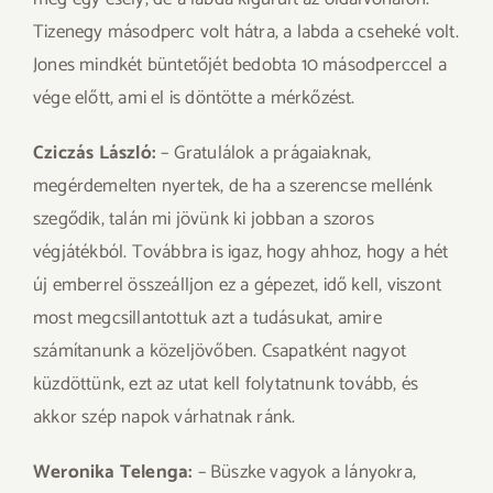
Tizenegy másodperc volt hátra, a labda a cseheké volt.
Jones mindkét büntetőjét bedobta 10 másodperccel a
vége előtt, ami el is döntötte a mérkőzést.
Cziczás László:
– Gratulálok a prágaiaknak,
megérdemelten nyertek, de ha a szerencse mellénk
szegődik, talán mi jövünk ki jobban a szoros
végjátékból. Továbbra is igaz, hogy ahhoz, hogy a hét
új emberrel összeálljon ez a gépezet, idő kell, viszont
most megcsillantottuk azt a tudásukat, amire
számítanunk a közeljövőben. Csapatként nagyot
küzdöttünk, ezt az utat kell folytatnunk tovább, és
akkor szép napok várhatnak ránk.
Weronika Telenga:
– Büszke vagyok a lányokra,