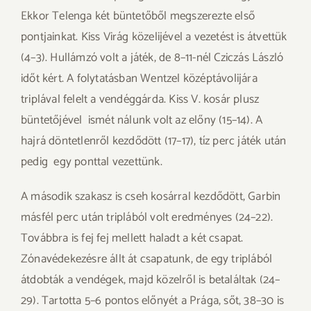
Ekkor Telenga két büntetőből megszerezte első
pontjainkat. Kiss Virág közelijével a vezetést is átvettük
(4–3). Hullámzó volt a játék, de 8–11-nél Cziczás László
időt kért. A folytatásban Wentzel középtávolijára
triplával felelt a vendéggárda. Kiss V. kosár plusz
büntetőjével ismét nálunk volt az előny (15–14). A
hajrá döntetlenről kezdődött (17–17), tíz perc játék után
pedig egy ponttal vezettünk.
A második szakasz is cseh kosárral kezdődött, Garbin
másfél perc után triplából volt eredményes (24–22).
Továbbra is fej fej mellett haladt a két csapat.
Zónavédekezésre állt át csapatunk, de egy triplából
átdobták a vendégek, majd közelről is betaláltak (24–
29). Tartotta 5–6 pontos előnyét a Prága, sőt, 38–30 is