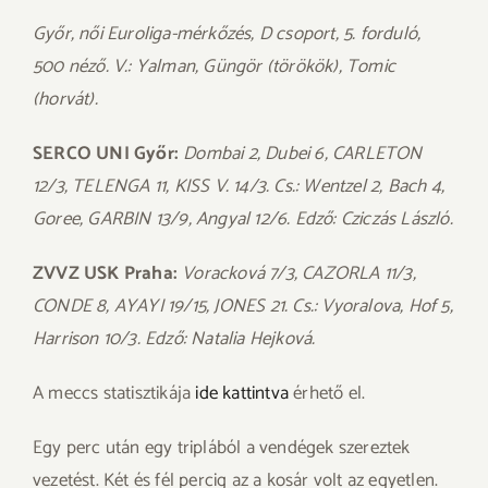
Győr, női Euroliga-mérkőzés, D csoport, 5. forduló,
500 néző. V.: Yalman, Güngör (törökök), Tomic
(horvát).
SERCO UNI Győr:
Dombai 2, Dubei 6, CARLETON
12/3, TELENGA 11, KISS V. 14/3. Cs.: Wentzel 2, Bach 4,
Goree, GARBIN 13/9, Angyal 12/6. Edző: Cziczás László.
ZVVZ USK Praha:
Voracková 7/3, CAZORLA 11/3,
CONDE 8, AYAYI 19/15, JONES 21. Cs.: Vyoralova, Hof 5,
Harrison 10/3. Edző: Natalia Hejková.
A meccs statisztikája
ide kattintva
érhető el.
Egy perc után egy triplából a vendégek szereztek
vezetést. Két és fél percig az a kosár volt az egyetlen.