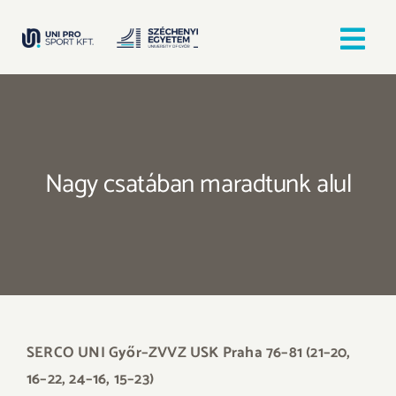
Kihagyás
Tog
Nav
Kezdőlap
Egyesületek
Nagy csatában maradtunk alul
Hírek, bejegyzések
Örömfutás
TANULJ GYŐRBEN! SPORTOLJ GYŐRBEN!
SERCO UNI Győr–ZVVZ USK Praha 76–81 (21–20,
16–22, 24–16, 15–23)