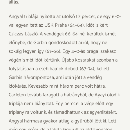
állás.
Angyal triplája nyitotta az utolsó tíz percet, de egy 6–0-
val egyenlített az USK Praha (64–64). Időt is kért
Cziczás László. A vendégek 66–64-nél kerültek ismét
előnybe, de Garbin gondoskodott arról, hogy ne
sokáig legyen így (67–66). Egy 4–0-ás prágai szakasz
végén ismét időt kértünk. Újabb kosarakat azonban a
folytatásban a cseh bajnok dobott (67–74), kellett
Garbin hárompontosa, ami után jött a vendég
időkérés. Kevesebb mint három perc volt hátra,
Carleton tovább faragott a hátrányból, de Ayayi ötödik
triplája nem hiányzott. Egy perccel a vége előtt egy
triplányira voltunk, és támadhattunk az egyenlítésért.
Angyal hármasa gyakorlatilag a gyűrűből jött ki. Lett
még egy esély, de a labda kigurult az oldalvonalon.