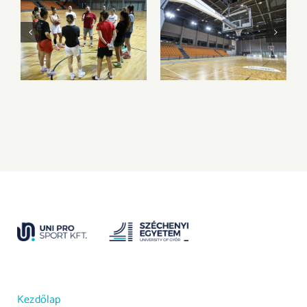
Megkezdtük a
Az Olimpia
felkészülést az új
Sportparkba
idényre
költözik csapatunk
Kezdőlap