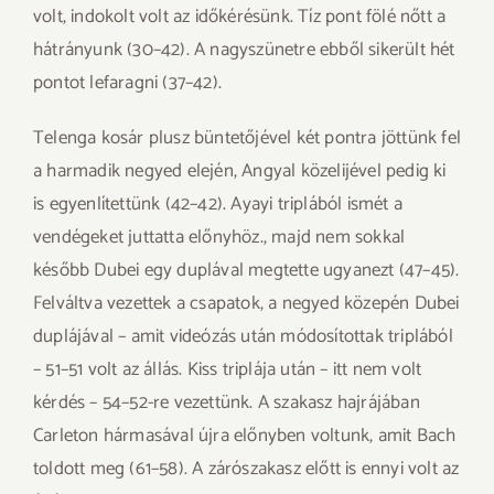
volt, indokolt volt az időkérésünk. Tíz pont fölé nőtt a
hátrányunk (30–42). A nagyszünetre ebből sikerült hét
pontot lefaragni (37–42).
Telenga kosár plusz büntetőjével két pontra jöttünk fel
a harmadik negyed elején, Angyal közelijével pedig ki
is egyenlítettünk (42–42). Ayayi triplából ismét a
vendégeket juttatta előnyhöz., majd nem sokkal
később Dubei egy duplával megtette ugyanezt (47–45).
Felváltva vezettek a csapatok, a negyed közepén Dubei
duplájával – amit videózás után módosítottak triplából
– 51–51 volt az állás. Kiss triplája után – itt nem volt
kérdés – 54–52-re vezettünk. A szakasz hajrájában
Carleton hármasával újra előnyben voltunk, amit Bach
toldott meg (61–58). A zárószakasz előtt is ennyi volt az