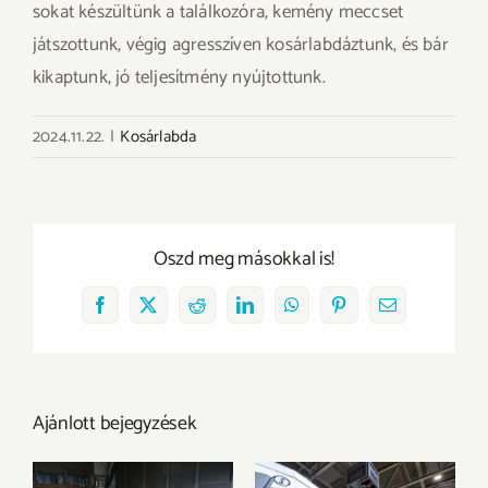
sokat készültünk a találkozóra, kemény meccset
játszottunk, végig agresszíven kosárlabdáztunk, és bár
kikaptunk, jó teljesítmény nyújtottunk.
2024.11.22.
|
Kosárlabda
Oszd meg másokkal is!
Facebook
X
Reddit
LinkedIn
WhatsApp
Pinterest
Email:
Ajánlott bejegyzések