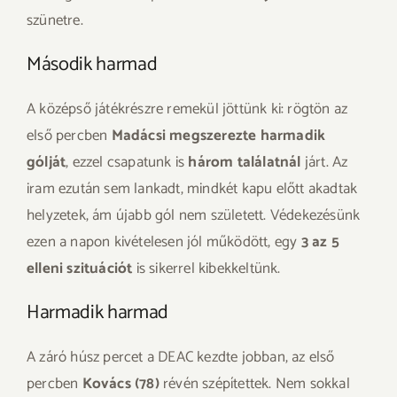
szünetre.
Második harmad
A középső játékrészre remekül jöttünk ki: rögtön az
első percben
Madácsi megszerezte harmadik
gólját
, ezzel csapatunk is
három találatnál
járt. Az
iram ezután sem lankadt, mindkét kapu előtt akadtak
helyzetek, ám újabb gól nem született. Védekezésünk
ezen a napon kivételesen jól működött, egy
3 az 5
elleni szituációt
is sikerrel kibekkeltünk.
Harmadik harmad
A záró húsz percet a DEAC kezdte jobban, az első
percben
Kovács (78)
révén szépítettek. Nem sokkal