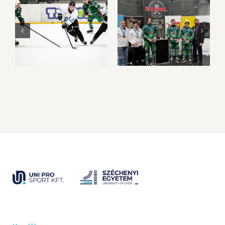
A BGE vitte el az
Bronzéremmel és
aranyérmet Győrből
egyéni elismerések
a 2026-os 3×3
sorával zárta az
Jégkorong MEFOB-
EUHL-szezont az
on
UNI GYŐR ETO HC