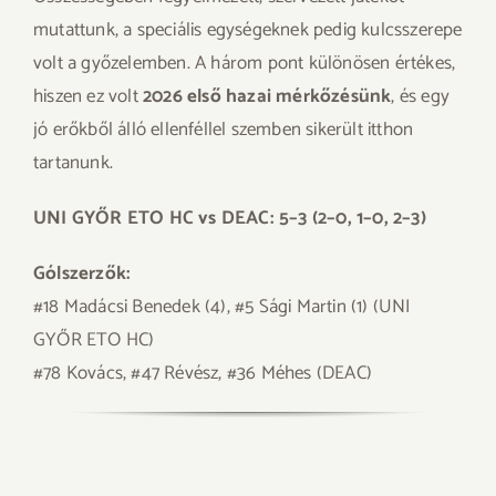
mutattunk, a speciális egységeknek pedig kulcsszerepe
volt a győzelemben. A három pont különösen értékes,
hiszen ez volt
2026 első hazai mérkőzésünk
, és egy
jó erőkből álló ellenféllel szemben sikerült itthon
tartanunk.
UNI GYŐR ETO HC vs DEAC: 5–3 (2–0, 1–0, 2–3)
Gólszerzők:
#18 Madácsi Benedek (4), #5 Sági Martin (1) (UNI
GYŐR ETO HC)
#78 Kovács, #47 Révész, #36 Méhes (DEAC)