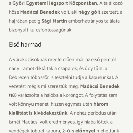
a
Győri Egyetemi Jégsport Központban
. A találkozó
hőse
Madácsi Benedek
volt, aki
négy gólt
szerzett, a
hajrában pedig
Sági Martin
emberhátrányos találata
bizonyult kulcsfontosságúnak.
Első harmad
A várakozásoknak megfelelően már az első perctől
nagy iramot diktáltak a csapatok, és úgy tűnt, a
Debrecen többször is tesztelni tudja a kapusunkat. A
vezetést mégis mi szereztük meg:
Madácsi Benedek
(18)
varázsolta a hálóba a korongot. A folytatás sem
volt könnyű menet, hiszen egymás után
három
kiállítást is kivédekeztünk
. A nehéz periódus után
ismét Madácsi volt eredményes, így hiába lőttek a
vendégek többet kapura,
2–0-s előnnyel
mehettünk