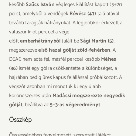
később
Szűcs István
végleges kiállítást kapott (5+20
perc), amelyből a vendégek
Révész (47)
találatával
tovább faragták hátrányukat. A legjobbkor érkezett a
válaszunk: öt perccel a vége
előtt
emberhátrányból
talált be
Sági Martin (5)
,
megszerezve
első hazai gólját zöld-fehérben
. A
DEAC nem adta fel, másfél perccel később
Méhes
(36)
ismét egy gólra csökkentette a különbséget, a
hajrában pedig üres kapus felállással próbálkozott. A
végszót azonban mi mondtuk ki: egy újabb
korongszerzés után
Madácsi megszerezte negyedik
gólját
, beállítva az
5–3-as végeredményt
.
Összkép
Összességében fegyelmezett, szervezett játékot