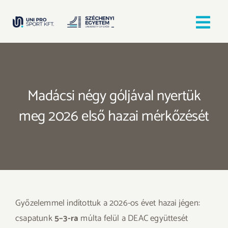
Kihagyás
Tog
Nav
Kezdőlap
Madácsi négy góljával nyertük
Egyesületek
meg 2026 első hazai mérkőzését
Hírek, bejegyzések
Örömfutás
TANULJ GYŐRBEN! SPORTOLJ GYŐRBEN!
Győzelemmel indítottuk a 2026-os évet hazai jégen:
csapatunk
5–3-ra
múlta felül a DEAC együttesét