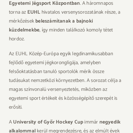
Egyetemi Jégsport Központban
. A háromnapos
torna az
EUHL
hivatalos versenysorozatának része, a
mérkőzések
beleszámítanak a bajnoki
küzdelmekbe
, így minden találkozó komoly tétet
hordoz.
Az EUHL Közép-Európa egyik legdinamikusabban
fejlődő egyetemi jégkorongligája, amelyben
felsőoktatásban tanuló sportolók mérik össze
tudásukat nemzetközi környezetben. A sorozat célja a
magas színvonalú versenyeztetés, miközben az
egyetemi sport értékeit és közösségépítő szerepét is
erősíti.
A
University of Győr Hockey Cup
immár
negyedik
alkalommal
kerül megrendezésre, és az elmúlt évek