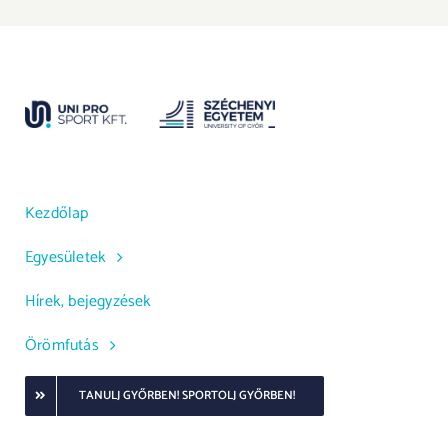
Kezdőlap
Egyesületek
Hírek, bejegyzések
Örömfutás
TANULJ GYŐRBEN! SPORTOLJ GYŐRBEN!