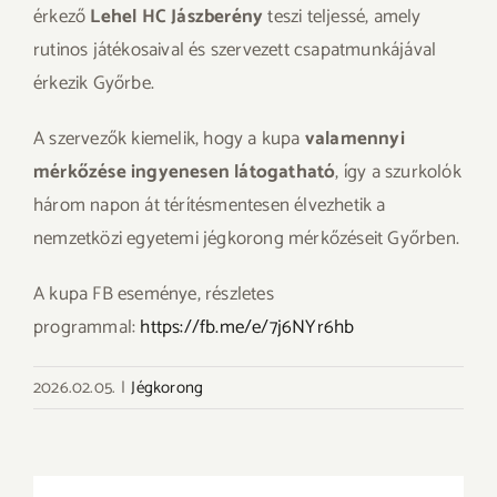
érkező
Lehel HC Jászberény
teszi teljessé, amely
rutinos játékosaival és szervezett csapatmunkájával
érkezik Győrbe.
A szervezők kiemelik, hogy a kupa
valamennyi
mérkőzése ingyenesen látogatható
, így a szurkolók
három napon át térítésmentesen élvezhetik a
nemzetközi egyetemi jégkorong mérkőzéseit Győrben.
A kupa FB eseménye, részletes
programmal:
https://fb.me/e/
7j6NYr6hb
2026.02.05.
|
Jégkorong