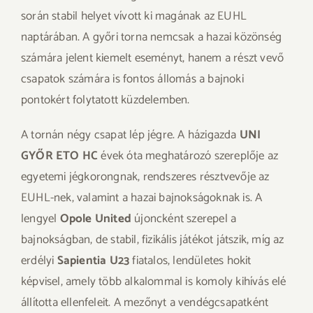
során stabil helyet vívott ki magának az EUHL
naptárában. A győri torna nemcsak a hazai közönség
számára jelent kiemelt eseményt, hanem a részt vevő
csapatok számára is fontos állomás a bajnoki
pontokért folytatott küzdelemben.
A tornán négy csapat lép jégre. A házigazda
UNI
GYŐR ETO HC
évek óta meghatározó szereplője az
egyetemi jégkorongnak, rendszeres résztvevője az
EUHL-nek, valamint a hazai bajnokságoknak is. A
lengyel
Opole United
újoncként szerepel a
bajnokságban, de stabil, fizikális játékot játszik, míg az
erdélyi
Sapientia U23
fiatalos, lendületes hokit
képvisel, amely több alkalommal is komoly kihívás elé
állította ellenfeleit. A mezőnyt a vendégcsapatként