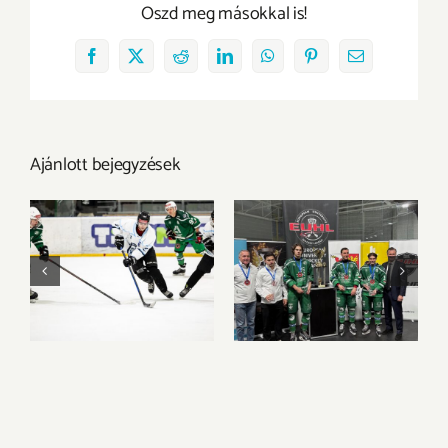
Oszd meg másokkal is!
Facebook
X
Reddit
LinkedIn
WhatsApp
Pinterest
Email:
Ajánlott bejegyzések
A BGE vitte el az
Bronzéremmel és
aranyérmet Győrből
egyéni elismerések
a 2026-os 3×3
sorával zárta az
Jégkorong MEFOB-
EUHL-szezont az
on
UNI GYŐR ETO HC