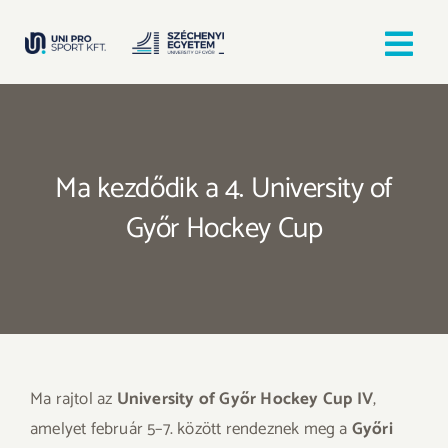
Kihagyás
Tog
Nav
Kezdőlap
Ma kezdődik a 4. University of
Egyesületek
Győr Hockey Cup
Hírek, bejegyzések
Örömfutás
TANULJ GYŐRBEN! SPORTOLJ GYŐRBEN!
Ma rajtol az
University of Győr Hockey Cup IV
,
amelyet február 5–7. között rendeznek meg a
Győri