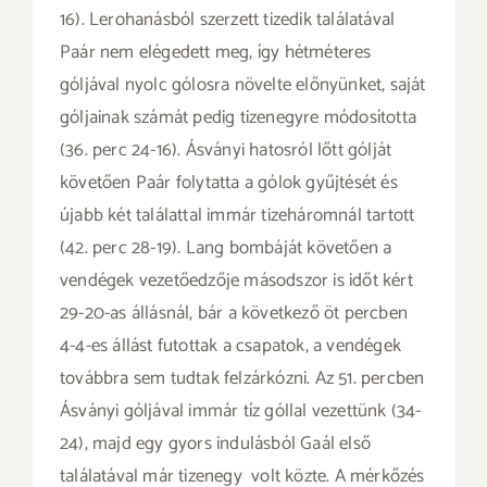
16). Lerohanásból szerzett tizedik találatával
Paár nem elégedett meg, így hétméteres
góljával nyolc gólosra növelte előnyünket, saját
góljainak számát pedig tizenegyre módosította
(36. perc 24-16). Ásványi hatosról lőtt gólját
követően Paár folytatta a gólok gyűjtését és
újabb két találattal immár tizeháromnál tartott
(42. perc 28-19). Lang bombáját követően a
vendégek vezetőedzője másodszor is időt kért
29-20-as állásnál, bár a következő öt percben
4-4-es állást futottak a csapatok, a vendégek
továbbra sem tudtak felzárkózni. Az 51. percben
Ásványi góljával immár tíz góllal vezettünk (34-
24), majd egy gyors indulásból Gaál első
találatával már tizenegy volt közte. A mérkőzés