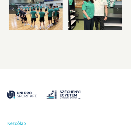
Új szezon, új
Válogatott klasszis
kihívások – itt a
csatlakozik a
következő szezon
bátorETOmanók
kerete
csapatához
Kezdőlap