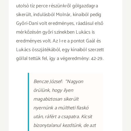
utolsó tíz perce részünkről gólgazdagra
sikerült, indulásból Molnár, kínaiból pedig
Győri-Dani volt eredményes, ráadásul első
mérkőzésén győri színekben Lukács is
eredményes volt. Az I-re a pontot Gaál és
Lukács összjátékából, egy kínaiból szerzett
góllal tettük fel, így a végeredmény: 42-29.
Bencze József: “Nagyon
örülünk, hogy ilyen
magabiztosan sikerült
nyernünk a múltheti fiaskó
után, ráfért a csapatra. Kicsit
bizonytalanul kezdtünk, de azt