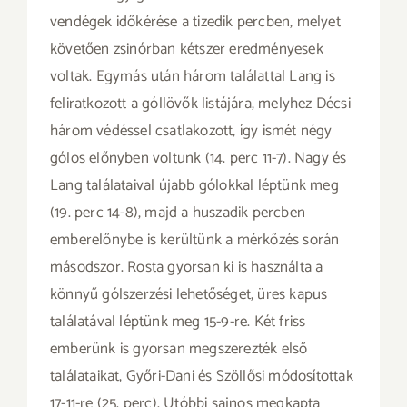
vendégek időkérése a tizedik percben, melyet
követően zsinórban kétszer eredményesek
voltak. Egymás után három találattal Lang is
feliratkozott a góllövők listájára, melyhez Décsi
három védéssel csatlakozott, így ismét négy
gólos előnyben voltunk (14. perc 11-7). Nagy és
Lang találataival újabb gólokkal léptünk meg
(19. perc 14-8), majd a huszadik percben
emberelőnybe is kerültünk a mérkőzés során
másodszor. Rosta gyorsan ki is használta a
könnyű gólszerzési lehetőséget, üres kapus
találatával léptünk meg 15-9-re. Két friss
emberünk is gyorsan megszerezték első
találataikat, Győri-Dani és Szöllősi módosítottak
17-11-re (25. perc). Utóbbi sajnos megkapta