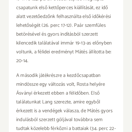
csapatunk első kettőperces kiállítását, ez idő
alatt vezetőedzőnk felhasználta első időkérési
lehetőségét (26. perc 17-12). Paár szemfüles
betörésével és gyors indításból szerzett
kilencedik találatával immár 19-13-as előnyben
voltunk, a félidei eredményt Mátés állította be:
20-14.
A második játékrészre a kezdőcsapatban
mindössze egy változás volt, Rosta helyére
Ásványi érkezett ebben a félidőben. Első
találatunkat Lang szerezte, amire egyből
érkezett is a vendégek válasza, de Mátés gyors
indulásból szerzett góljával továbbra sem
tudtak közelebb férkőzni a battaiak (34. perc 22-