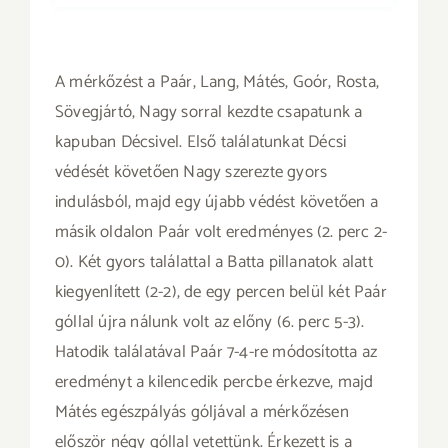
A mérkőzést a Paár, Lang, Mátés, Goór, Rosta,
Sövegjártó, Nagy sorral kezdte csapatunk a
kapuban Décsivel. Első találatunkat Décsi
védését követően Nagy szerezte gyors
indulásból, majd egy újabb védést követően a
másik oldalon Paár volt eredményes (2. perc 2-
0). Két gyors találattal a Batta pillanatok alatt
kiegyenlített (2-2), de egy percen belül két Paár
góllal újra nálunk volt az előny (6. perc 5-3).
Hatodik találatával Paár 7-4-re módosította az
eredményt a kilencedik percbe érkezve, majd
Mátés egészpályás góljával a mérkőzésen
először négy góllal vetettünk. Érkezett is a