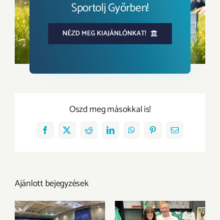
Sportolj Győrben!
NÉZD MEG KIAJÁNLÓNKAT!
Oszd meg másokkal is!
Facebook
X
Reddit
LinkedIn
WhatsApp
Pinterest
Email:
Ajánlott bejegyzések