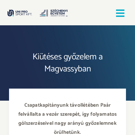
Kihagyás
Tog
Nav
Kezdőlap
Kiütéses győzelem a
Egyesületek
Magvassyban
Hírek, bejegyzések
Örömfutás
Csapatkapitányunk távollétében Paár
TANULJ GYŐRBEN! SPORTOLJ GYŐRBEN!
felvállalta a vezér szerepét, így folyamatos
gólszerzéseivel nagy arányú győzelemnek
örülhetünk.