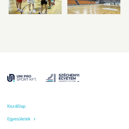
felkészülést az új
Sportparkba
idényre
költözik csapatunk
Kezdőlap
Egyesületek