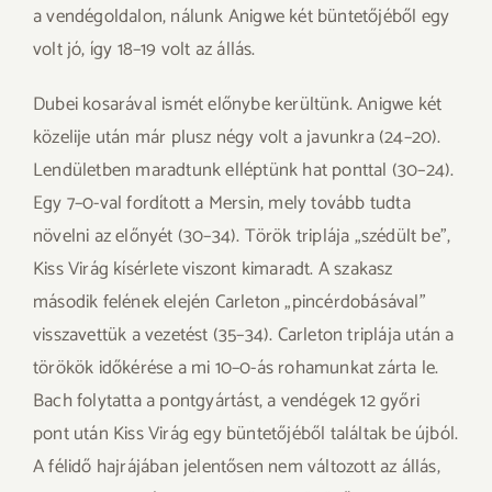
a vendégoldalon, nálunk Anigwe két büntetőjéből egy
volt jó, így 18–19 volt az állás.
Dubei kosarával ismét előnybe kerültünk. Anigwe két
közelije után már plusz négy volt a javunkra (24–20).
Lendületben maradtunk elléptünk hat ponttal (30–24).
Egy 7–0-val fordított a Mersin, mely tovább tudta
növelni az előnyét (30–34). Török triplája „szédült be”,
Kiss Virág kísérlete viszont kimaradt. A szakasz
második felének elején Carleton „pincérdobásával”
visszavettük a vezetést (35–34). Carleton triplája után a
törökök időkérése a mi 10–0-ás rohamunkat zárta le.
Bach folytatta a pontgyártást, a vendégek 12 győri
pont után Kiss Virág egy büntetőjéből találtak be újból.
A félidő hajrájában jelentősen nem változott az állás,