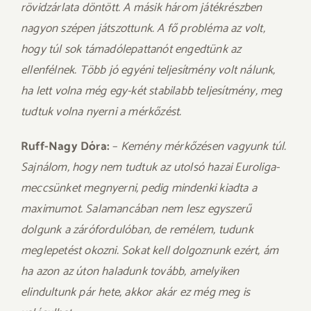
rövidzárlata döntött. A másik három játékrészben
nagyon szépen játszottunk. A fő probléma az volt,
hogy túl sok támadólepattanót engedtünk az
ellenfélnek. Több jó egyéni teljesítmény volt nálunk,
ha lett volna még egy-két stabilabb teljesítmény, meg
tudtuk volna nyerni a mérkőzést.
Ruff-Nagy Dóra:
–
Kemény mérkőzésen vagyunk túl.
Sajnálom, hogy nem tudtuk az utolsó hazai Euroliga-
meccsünket megnyerni, pedig mindenki kiadta a
maximumot. Salamancában nem lesz egyszerű
dolgunk a zárófordulóban, de remélem, tudunk
meglepetést okozni. Sokat kell dolgoznunk ezért, ám
ha azon az úton haladunk tovább, amelyiken
elindultunk pár hete, akkor akár ez még meg is