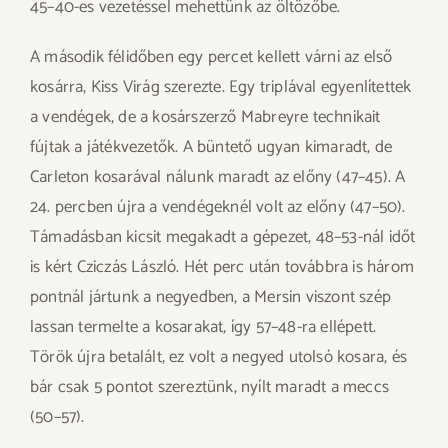
45–40-es vezetéssel mehettünk az öltözőbe.
A második félidőben egy percet kellett várni az első
kosárra, Kiss Virág szerezte. Egy triplával egyenlítettek
a vendégek, de a kosárszerző Mabreyre technikait
fújtak a játékvezetők. A büntető ugyan kimaradt, de
Carleton kosarával nálunk maradt az előny (47–45). A
24. percben újra a vendégeknél volt az előny (47–50).
Támadásban kicsit megakadt a gépezet, 48–53-nál időt
is kért Cziczás László. Hét perc után továbbra is három
pontnál jártunk a negyedben, a Mersin viszont szép
lassan termelte a kosarakat, így 57–48-ra ellépett.
Török újra betalált, ez volt a negyed utolsó kosara, és
bár csak 5 pontot szereztünk, nyílt maradt a meccs
(50–57).