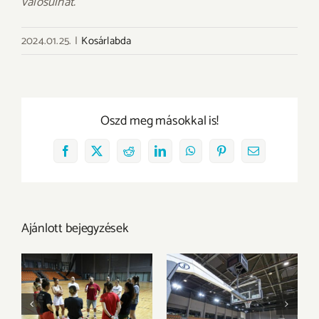
valósulhat.
2024.01.25.
|
Kosárlabda
Oszd meg másokkal is!
Facebook
X
Reddit
LinkedIn
WhatsApp
Pinterest
Email:
Ajánlott bejegyzések
Megkezdtük a
Az Olimpia