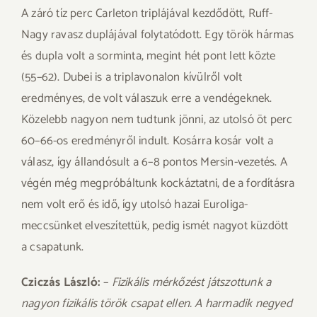
A záró tíz perc Carleton triplájával kezdődött, Ruff-
Nagy ravasz duplájával folytatódott. Egy török hármas
és dupla volt a sorminta, megint hét pont lett közte
(55–62). Dubei is a triplavonalon kívülről volt
eredményes, de volt válaszuk erre a vendégeknek.
Közelebb nagyon nem tudtunk jönni, az utolsó öt perc
60–66-os eredményről indult. Kosárra kosár volt a
válasz, így állandósult a 6–8 pontos Mersin-vezetés. A
végén még megpróbáltunk kockáztatni, de a fordításra
nem volt erő és idő, így utolsó hazai Euroliga-
meccsünket elveszítettük, pedig ismét nagyot küzdött
a csapatunk.
Cziczás László:
–
Fizikális mérkőzést játszottunk a
nagyon fizikális török csapat ellen. A harmadik negyed