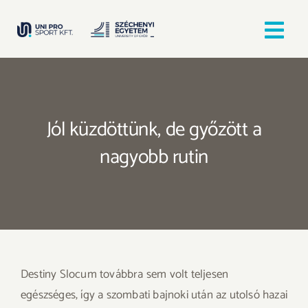
Kihagyás
Tog
Nav
Kezdőlap
Jól küzdöttünk, de győzött a
Egyesületek
nagyobb rutin
Hírek, bejegyzések
Örömfutás
TANULJ GYŐRBEN! SPORTOLJ GYŐRBEN!
Destiny Slocum továbbra sem volt teljesen
egészséges, így a szombati bajnoki után az utolsó hazai