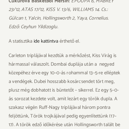
Cukurova Basketbol Mersin:
EPOUPA 6, MABREY
23/12, ATAS 17/12, KISS V. 13/6, WILLIAMS 14. Cs.:
Gülcan 1, Yalcin, Hollingsworth 2, Yaya, Cornelius.
Edző: Ceyhun Yildizoglu.
A statisztika
ide kattintva
érthető el.
Carleton triplájával kezdtük a mérkőzést, Kiss Virág is
hármassal válaszolt. Dombai duplája után a negyed
közepéhez érve egy 10–0-ás rohammal 13–5-re elléptek
a vendégek. Dubei hosszabb kosárcsendet tört meg,
plusz még dobhatott is büntetőt – sikerrel. Ez egy 5–0-
ás sorozat kezdete volt, amit lezárt egy török dupla. A
szakasz végén Ruff-Nagy triplájával három pontra
feljöttünk, Török trojkájával pedig egyenlítettünk (17–
17). A török edző időkérése után Hollingsworth talált be