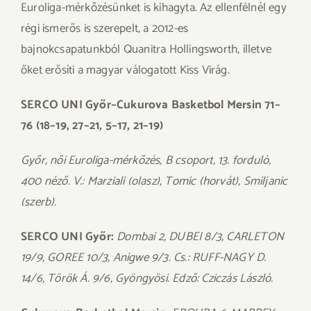
Euroliga-mérkőzésünket is kihagyta. Az ellenfélnél egy
régi ismerős is szerepelt, a 2012-es
bajnokcsapatunkból Quanitra Hollingsworth, illetve
őket erősíti a magyar válogatott Kiss Virág.
SERCO UNI Győr–Cukurova Basketbol Mersin 71–
76 (18–19, 27–21, 5–17, 21–19)
Győr, női Euroliga-mérkőzés, B csoport, 13. forduló,
400 néző. V.: Marziali (olasz), Tomic (horvát), Smiljanic
(szerb).
SERCO UNI Győr:
Dombai 2, DUBEI 8/3, CARLETON
19/9, GOREE 10/3, Anigwe 9/3. Cs.: RUFF-NAGY D.
14/6, Török Á. 9/6, Gyöngyösi. Edző: Cziczás László.