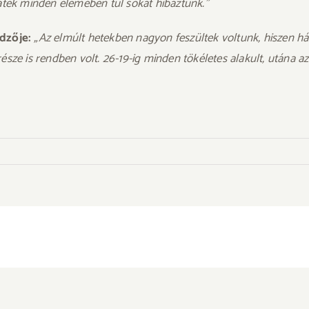
áték minden elemében túl sokat hibáztunk.”
dzője:
„Az elmúlt hetekben nagyon feszültek voltunk, hiszen h
sze is rendben volt. 26-19-ig minden tökéletes alakult, utána a