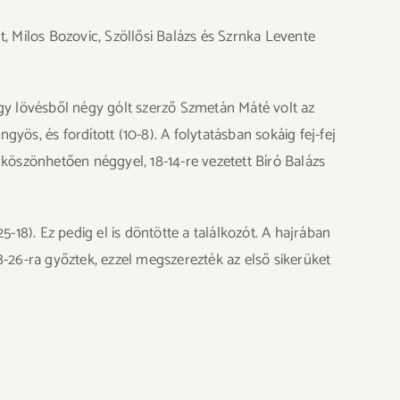
, Milos Bozovic, Szöllősi Balázs és Szrnka Levente
négy lövésből négy gólt szerző Szmetán Máté volt az
yös, és fordított (10-8). A folytatásban sokáig fej-fej
s köszönhetően néggyel, 18-14-re vezetett Bíró Balázs
5-18). Ez pedig el is döntötte a találkozót. A hajrában
-26-ra győztek, ezzel megszerezték az első sikerüket