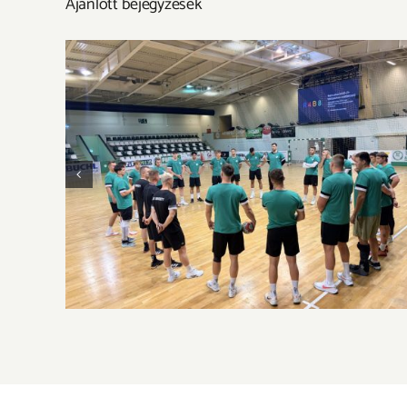
Ajánlott bejegyzések
Új szezon, új kihívások – itt a következő
szezon kerete