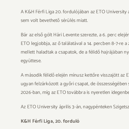
A K&H Férfi Liga 20. fordulójában az ETO University 
sem volt bevethető sérülés miatt.
Bár az első gólt Hári Levente szerezte, a 6. perc ele
ETO legjobbja, az ő találatával a 14. percben 8-7-re a
mellett haladtak a csapatok, de a félidő hajrájában ny
együttese.
A második félidő elején mínusz kettőre visszajött az ET
ugyan felzárkózott a győri csapat, de összességében 
2026-ban, míg az ETO továbbra is nyeretlen idegenb
Az ETO University április 3-án, nagypénteken Szigetsz
K&H Férfi Liga, 20. forduló