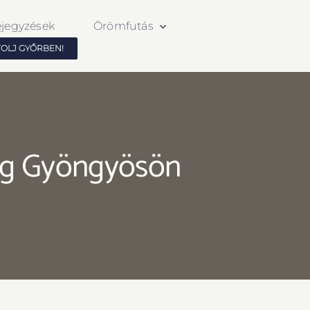
ejegyzések
Örömfutás
TOLJ GYŐRBEN!
ég Gyöngyösön