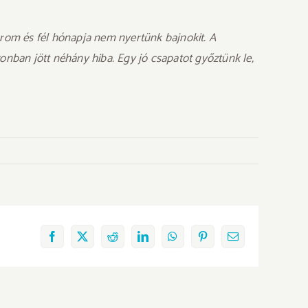
árom és fél hónapja nem nyertünk bajnokit. A
zonban jött néhány hiba. Egy jó csapatot győztünk le,
Facebook
X
Reddit
LinkedIn
WhatsApp
Pinterest
Email: