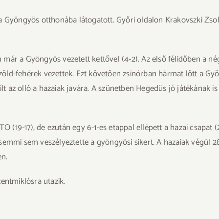
a Gyöngyös otthonába látogatott. Győri oldalon Krakovszki Zsolt
jén már a Gyöngyös vezetett kettővel (4-2). Az első félidőben a 
 zöld-fehérek vezettek. Ezt követően zsinórban hármat lőtt a Gyöng
ílt az olló a hazaiak javára. A szünetben Hegedüs jó játékának i
O (19-17), de ezután egy 6-1-es etappal ellépett a hazai csapat (2
semmi sem veszélyeztette a gyöngyösi sikert. A hazaiak végül 28
en.
entmiklósra utazik.