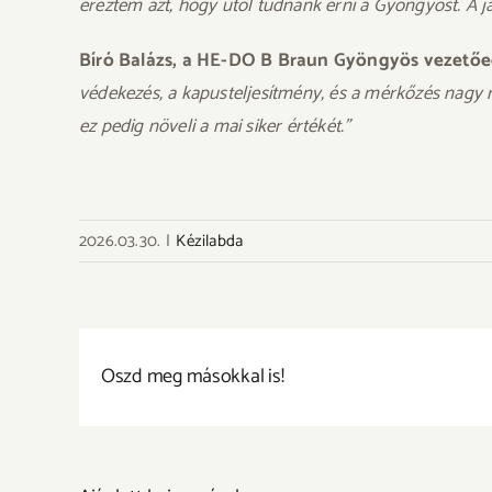
éreztem azt, hogy utol tudnánk érni a Gyöngyöst. A j
Bíró Balázs, a HE-DO B Braun Gyöngyös vezetőe
védekezés, a kapusteljesítmény, és a mérkőzés nagy ré
ez pedig növeli a mai siker értékét.”
2026.03.30.
|
Kézilabda
Oszd meg másokkal is!