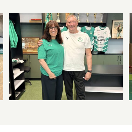
Válogatott klasszis csatlakozik a
bátorETOmanók csapatához