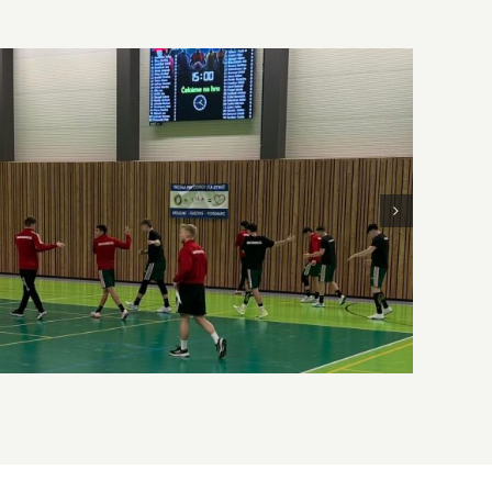
Erőnléti szemmel a korosztályos
válogatottban – Interjú Lattenstein Dániellel