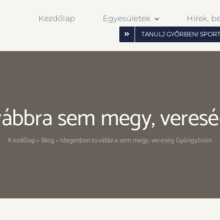
Kezdőlap
Egyesületek
Hírek, b
TANULJ GYŐRBEN! SPOR
vábbra sem megy, veres
Kezdőlap
»
Blog
»
Idegenben továbbra sem megy, vereség Gyöngyösön