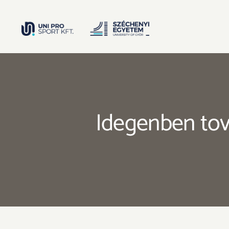
Kihagyás
Idegenben to