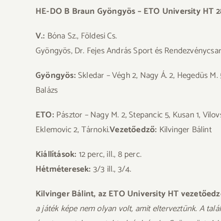
HE-DO B Braun Gyöngyös – ETO University HT 28
V.:
Bóna Sz., Földesi Cs.
Gyöngyös, Dr. Fejes András Sport és Rendezvénycsa
Gyöngyös:
Skledar – Végh 2, Nagy Á. 2, Hegedüs M. 
Balázs
ETO:
Pásztor – Nagy M. 2, Stepancic 5, Kusan 1, Vilov
Eklemovic 2, Tárnoki.
Vezetőedző:
Kilvinger Bálint
Kiállítások:
12 perc, ill., 8 perc.
Hétméteresek:
3/3 ill., 3/4.
Kilvinger Bálint, az ETO University HT vezetőedz
a játék képe nem olyan volt, amit elterveztünk. A ta