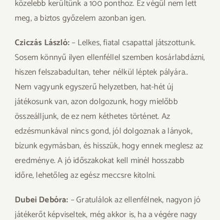
közelebb kerültünk a 100 ponthoz. Ez végül nem lett
meg, a biztos győzelem azonban igen.
Cziczás László:
– Lelkes, fiatal csapattal játszottunk.
Sosem könnyű ilyen ellenféllel szemben kosárlabdázni,
hiszen felszabadultan, teher nélkül léptek pályára..
Nem vagyunk egyszerű helyzetben, hat-hét új
játékosunk van, azon dolgozunk, hogy mielőbb
összeálljunk, de ez nem kéthetes történet. Az
edzésmunkával nincs gond, jól dolgoznak a lányok,
bízunk egymásban, és hisszük, hogy ennek meglesz az
eredménye. A jó időszakokat kell minél hosszabb
időre, lehetőleg az egész meccsre kitolni.
Dubei Debóra:
– Gratulálok az ellenfélnek, nagyon jó
játékerőt képviseltek, még akkor is, ha a végére nagy