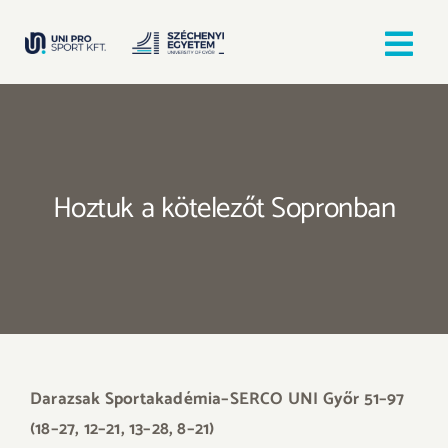
Kihagyás
Tog
Nav
Kezdőlap
Egyesületek
Hoztuk a kötelezőt Sopronban
Hírek, bejegyzések
Örömfutás
TANULJ GYŐRBEN! SPORTOLJ GYŐRBEN!
Darazsak Sportakadémia–SERCO UNI Győr 51–97
(18–27, 12–21, 13–28, 8–21)