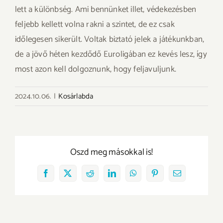
lett a különbség. Ami bennünket illet, védekezésben
feljebb kellett volna rakni a szintet, de ez csak
időlegesen sikerült. Voltak biztató jelek a játékunkban,
de a jövő héten kezdődő Euroligában ez kevés lesz, így
most azon kell dolgoznunk, hogy feljavuljunk.
2024.10.06.
|
Kosárlabda
Oszd meg másokkal is!
Facebook
X
Reddit
LinkedIn
WhatsApp
Pinterest
Email: