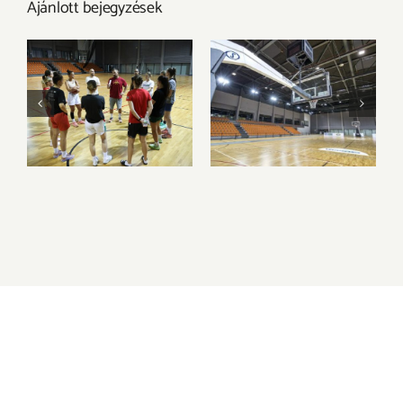
Ajánlott bejegyzések
Megkezdtük a
Az Olimpia
felkészülést az új
Sportparkba
idényre
költözik csapatunk