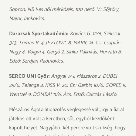
Sopron, NB I-es női mérkőzés, 100 néző. V.: Söjtöry,
Major, Jankovics.
Darazsak Sportakadémia:
Kovács G. 12/6, Szikszai
3/3, Toman R. 4, JEVTOVIC 8, MARIC 14. Cs.: Csaplár-
Nagy 4, Völgyi 4, Gergő 2, Sinka-Pálinkás, Horváth B.
Edző: Szrdjan Radulovics.
SERCO UNI Győr:
Angyal 7/3, Mészáros 2, DUBEI
25/6, Telenga 4, KISS V. 20. Cs.: Garbin 10/6, GOREE 9,
Wentzel 9, DOMBAI 11/6, Ács. Edző: Cziczás László.
Mészáros Ágota átigazolás véglegessé vált, így a fiatal
játékos ott volt a keretben, sőt, egyből kezdőként
kapott helyet. Nagyjából két percre volt szükség, hogy