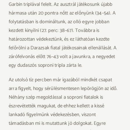
Garbin triplával felelt. Az ausztrál játékosunk újabb
hármasa után 20 pontra nőtt az előnyünk (34–54). A
folytatásban is domináltunk, az olló egyre jobban
kezdett kinyílni (27. perc: 38–67). Továbbra is
határozottan védekeztünk, és ez láthatóan kezdte
felőrölni a Darazsak fiatal játékosainak ellenállását. A
zárófelvonás előtt 76–43 volt a javunkra, a negyedet
egy dudaszós soproni tripla zárta le.
Az utolsó tíz percben már igazából mindkét csapat
arra figyelt, hogy sérülésmentesen lepörögjön az idő.
Néhány szép megoldással a soproni fiatalok is
észrevétették magukat, de ehhez kellett a kissé
lankadó figyelmünk védekezésben, viszont
támadásban mi is mutattunk jó dolgokat. Egyre