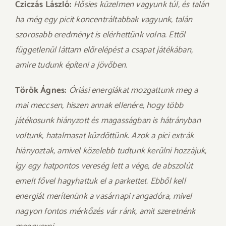
Cziczás László:
Hősies küzelmen vagyunk túl, és talán
ha még egy picit koncentráltabbak vagyunk, talán
szorosabb eredményt is elérhettünk volna. Ettől
függetlenül láttam előrelépést a csapat játékában,
amire tudunk építeni a jövőben.
Török Ágnes:
Óriási energiákat mozgattunk meg a
mai meccsen, hiszen annak ellenére, hogy több
játékosunk hiányzott és magasságban is hátrányban
voltunk, hatalmasat küzdöttünk. Azok a pici extrák
hiányoztak, amivel közelebb tudtunk kerülni hozzájuk,
így egy hatpontos vereség lett a vége, de abszolút
emelt fővel hagyhattuk el a parkettet. Ebből kell
energiát merítenünk a vasárnapi rangadóra, mivel
nagyon fontos mérkőzés vár ránk, amit szeretnénk