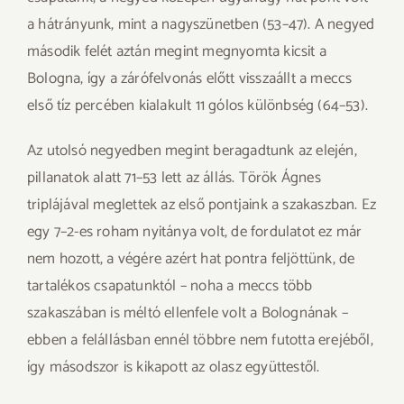
a hátrányunk, mint a nagyszünetben (53–47). A negyed
második felét aztán megint megnyomta kicsit a
Bologna, így a zárófelvonás előtt visszaállt a meccs
első tíz percében kialakult 11 gólos különbség (64–53).
Az utolsó negyedben megint beragadtunk az elején,
pillanatok alatt 71–53 lett az állás. Török Ágnes
triplájával meglettek az első pontjaink a szakaszban. Ez
egy 7–2-es roham nyitánya volt, de fordulatot ez már
nem hozott, a végére azért hat pontra feljöttünk, de
tartalékos csapatunktól – noha a meccs több
szakaszában is méltó ellenfele volt a Bolognának –
ebben a felállásban ennél többre nem futotta erejéből,
így másodszor is kikapott az olasz együttestől.