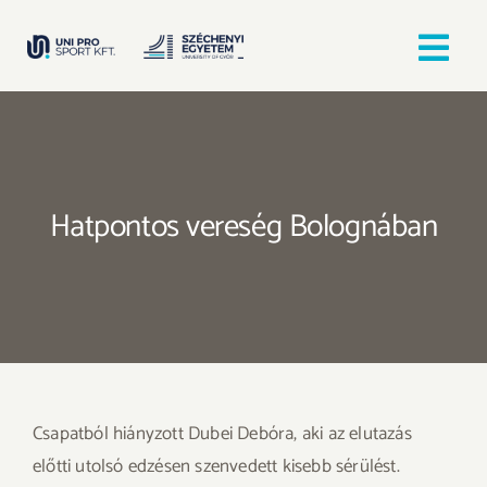
Kihagyás
Tog
Nav
Kezdőlap
Egyesületek
Hatpontos vereség Bolognában
Hírek, bejegyzések
Örömfutás
TANULJ GYŐRBEN! SPORTOLJ GYŐRBEN!
Csapatból hiányzott Dubei Debóra, aki az elutazás
előtti utolsó edzésen szenvedett kisebb sérülést.