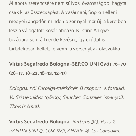
Állapota szerencsére nem súlyos, óvatosságból hagyta
csak ki az összecsapást. A vasárnapi, Sopron elleni
megyei rangadón minden bizonnyal már újra keretben
lesz a válogatott kosárlabdázó. Kristine Anigwe
továbbra sem áll rendelkezésre, így ezúttal is
tartalékosan kellett felvenni a versenyt az olaszokkal.
Virtus Segafredo Bologna–SERCO UNI Győr 76–70
(28–17, 18–23, 18–13, 12–17)
Bologna, női Euroliga-mérkőzés, B csoport, 9. forduló.
V.: Szimeonidisz (görög), Sanchez Gonzalez (spanyol),
Theis (német).
Virtus Segafredo Bologna:
Barberis 3/3, Pasa 2,
ZANDALSINI 13, COX 12/9, ANDRE 14. Cs.: Consolini,