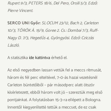
Rupert 9/3, PETERS 18/6, Del Pero, Orsili 5/3. Edző:
Pierre Vincent.
SERCO UNI Győr:
SLOCUM 23/12, Bach 2, Carleton
10/3, TÖRÖK Á. 15/9, Goree 2. Cs.: Dombai 7/3, Ruff-
Nagy D. 7/3, Hegedűs 4, Gyöngyösi. Edző: Cziczás
László.
A statisztika
ide kattintva
érhető el.
Az első negyedben lassan vettük fel a meccs ritmusát,
három és fél perc elteltével, 7–0-ás hazai vezetésnél
Carleton büntetőiből – pár másodperc alatt ötször
kísérletezett, ebből három volt jó – szereztük meg első
pontjainkat. A folytatásban 15–3-ra ellépett a Bologna.
Innentől kiegyenlítetté tettük a meccset, de ez csak