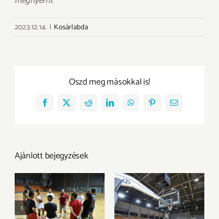
megnyerni.
2023.12.14.
|
Kosárlabda
Oszd meg másokkal is!
Facebook
X
Reddit
LinkedIn
WhatsApp
Pinterest
Email:
Ajánlott bejegyzések
Megkezdtük a
Az Olimpia
felkészülést az új
Sportparkba