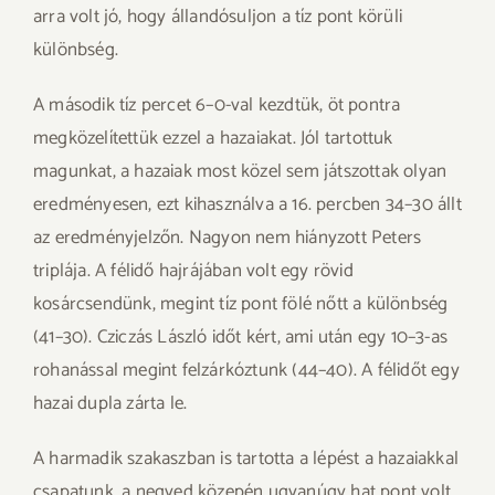
arra volt jó, hogy állandósuljon a tíz pont körüli
különbség.
A második tíz percet 6–0-val kezdtük, öt pontra
megközelítettük ezzel a hazaiakat. Jól tartottuk
magunkat, a hazaiak most közel sem játszottak olyan
eredményesen, ezt kihasználva a 16. percben 34–30 állt
az eredményjelzőn. Nagyon nem hiányzott Peters
triplája. A félidő hajrájában volt egy rövid
kosárcsendünk, megint tíz pont fölé nőtt a különbség
(41–30). Cziczás László időt kért, ami után egy 10–3-as
rohanással megint felzárkóztunk (44–40). A félidőt egy
hazai dupla zárta le.
A harmadik szakaszban is tartotta a lépést a hazaiakkal
csapatunk, a negyed közepén ugyanúgy hat pont volt