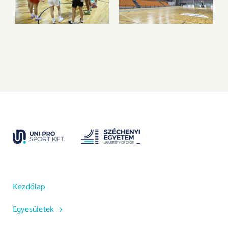
idényre
költözik csapatunk
Kezdőlap
Egyesületek