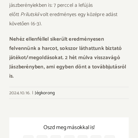
jászberényiekben is: 7 perccel a lefújás
előtt
Prilutskii
volt eredményes egy középre adást
követően (6-3).
Nehéz ellenféllel sikerült eredményesen
felvennünk a harcot, sokszor láthattunk biztató
játékot/megoldásokat. 2 hét múlva visszavágó
Jászberényben, ami egyben dönt a továbbjutásról
is.
2024.10.16.
|
Jégkorong
Oszd meg másokkal is!