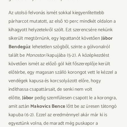
Az utolsó felvonás ismét sokkal kiegyenlítettebb
párharcot mutatott, az első 10 perc mindkét oldalon a
kihagyott helyzetekről szólt. Ezt szerencsére nekünk
sikerült megtörnünk, egy lepattanót követően
Jábor
Bendegúz
lehetetlen szögből, szinte a gólvonalról
talált be
Monostori
kapujába (5-2). A középkezdést
követően ismét az előző gól két főszereplője került
előtérbe, egy magasan szálló korongot vett le kézzel a
vendégek kapusa és korcsolyázott előre, hogy
indíthassa csapattársait, de senki nem volt
előtte,
Jábor
pedig szemfülesen csapott le a korongra,
amit aztán
Makovics Bence
lőtt be az üresen tátongó
kapuba (6-2). Ezzel az eredménnyel akár már ki is
egyeztünk volna, de maradt még puskapor a