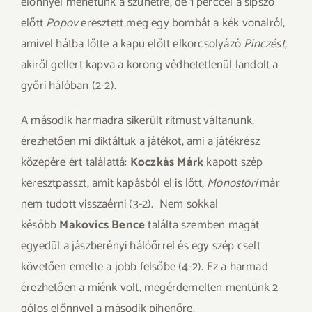
előnnyel mehetünk a szünetre, de 1 perccel a sípszó
előtt
Popov
eresztett meg egy bombát a kék vonalról,
amivel hátba lőtte a kapu előtt elkorcsolyázó
Pinczést
,
akiről gellert kapva a korong védhetetlenül landolt a
győri hálóban (2-2).
A második harmadra sikerült ritmust váltanunk,
érezhetően mi diktáltuk a játékot, ami a játékrész
közepére ért találattá:
Koczkás Márk
kapott szép
keresztpasszt, amit kapásból el is lőtt,
Monostori
már
nem tudott visszaérni (3-2). Nem sokkal
később
Makovics Bence
találta szemben magát
egyedül a jászberényi hálóőrrel és egy szép cselt
követően emelte a jobb felsőbe (4-2). Ez a harmad
érezhetően a miénk volt, megérdemelten mentünk 2
gólos előnnyel a második pihenőre.