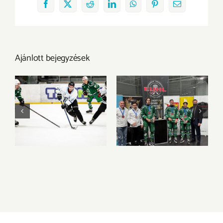
Facebook
X
Reddit
LinkedIn
WhatsApp
Pinterest
Email:
Ajánlott bejegyzések
A BGE vitte el az
Bronzéremmel és
aranyérmet Győrből
egyéni elismerések
a 2026-os 3×3
sorával zárta az
Jégkorong MEFOB-
EUHL-szezont az
on
UNI GYŐR ETO HC