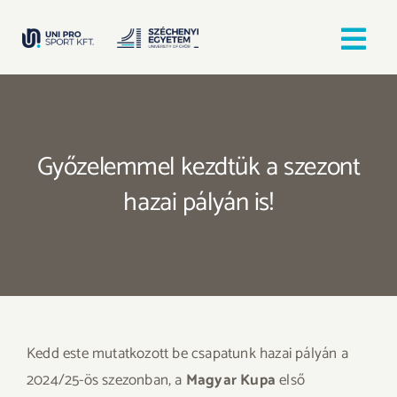
Kihagyás
Tog
Nav
Kezdőlap
Győzelemmel kezdtük a szezont
Egyesületek
hazai pályán is!
Hírek, bejegyzések
Örömfutás
TANULJ GYŐRBEN! SPORTOLJ GYŐRBEN!
Kedd este mutatkozott be csapatunk hazai pályán a
2024/25-ös szezonban, a
Magyar Kupa
első