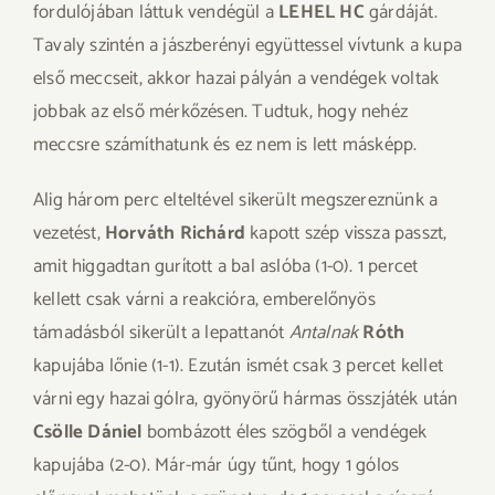
fordulójában láttuk vendégül a
LEHEL HC
gárdáját.
Tavaly szintén a jászberényi együttessel vívtunk a kupa
első meccseit, akkor hazai pályán a vendégek voltak
jobbak az első mérkőzésen. Tudtuk, hogy nehéz
meccsre számíthatunk és ez nem is lett másképp.
Alig három perc elteltével sikerült megszereznünk a
vezetést,
Horváth Richárd
kapott szép vissza passzt,
amit higgadtan gurított a bal aslóba (1-0). 1 percet
kellett csak várni a reakcióra, emberelőnyös
támadásból sikerült a lepattanót
Antalnak
Róth
kapujába lőnie (1-1). Ezután ismét csak 3 percet kellet
várni egy hazai gólra, gyönyörű hármas összjáték után
Csölle Dániel
bombázott éles szögből a vendégek
kapujába (2-0). Már-már úgy tűnt, hogy 1 gólos