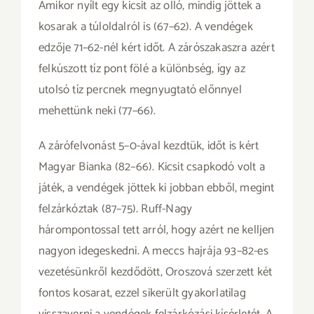
Amikor nyílt egy kicsit az olló, mindig jöttek a
kosarak a túloldalról is (67–62). A vendégek
edzője 71–62-nél kért időt. A zárószakaszra azért
felkúszott tíz pont fölé a különbség, így az
utolsó tíz percnek megnyugtató előnnyel
mehettünk neki (77–66).
A zárófelvonást 5–0-ával kezdtük, időt is kért
Magyar Bianka (82–66). Kicsit csapkodó volt a
játék, a vendégek jöttek ki jobban ebből, megint
felzárkóztak (87–75). Ruff-Nagy
hárompontossal tett arról, hogy azért ne kelljen
nagyon idegeskedni. A meccs hajrája 93–82-es
vezetésünkről kezdődött, Oroszová szerzett két
fontos kosarat, ezzel sikerült gyakorlatilag
visszaverni a vendégek felzárkózási kísérletét. A