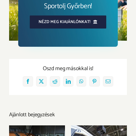
Sportolj Győrben!
NÉZD MEG KIAJÁNLÓNKAT!
Oszd meg másokkal is!
Facebook
X
Reddit
LinkedIn
WhatsApp
Pinterest
Email:
Ajánlott bejegyzések