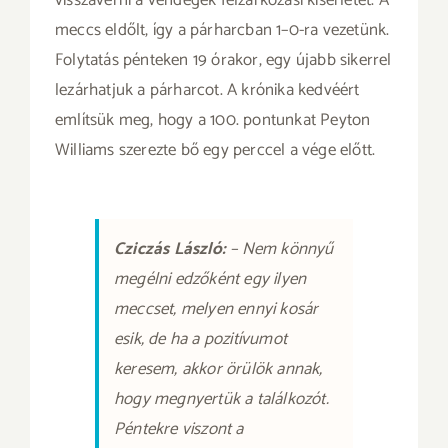
meccs eldőlt, így a párharcban 1–0-ra vezetünk.
Folytatás pénteken 19 órakor, egy újabb sikerrel
lezárhatjuk a párharcot. A krónika kedvéért
említsük meg, hogy a 100. pontunkat Peyton
Williams szerezte bő egy perccel a vége előtt.
Cziczás László:
–
Nem könnyű
megélni edzőként egy ilyen
meccset, melyen ennyi kosár
esik, de ha a pozitívumot
keresem, akkor örülök annak,
hogy megnyertük a találkozót.
Péntekre viszont a