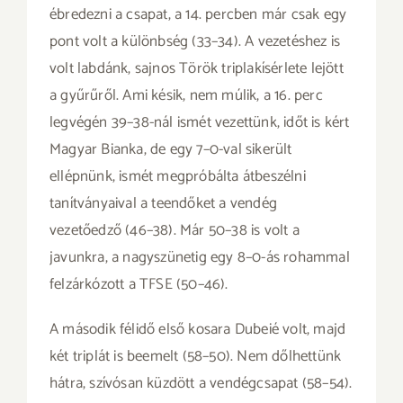
ébredezni a csapat, a 14. percben már csak egy
pont volt a különbség (33–34). A vezetéshez is
volt labdánk, sajnos Török triplakísérlete lejött
a gyűrűről. Ami késik, nem múlik, a 16. perc
legvégén 39–38-nál ismét vezettünk, időt is kért
Magyar Bianka, de egy 7–0-val sikerült
ellépnünk, ismét megpróbálta átbeszélni
tanítványaival a teendőket a vendég
vezetőedző (46–38). Már 50–38 is volt a
javunkra, a nagyszünetig egy 8–0-ás rohammal
felzárkózott a TFSE (50–46).
A második félidő első kosara Dubeié volt, majd
két triplát is beemelt (58–50). Nem dőlhettünk
hátra, szívósan küzdött a vendégcsapat (58–54).