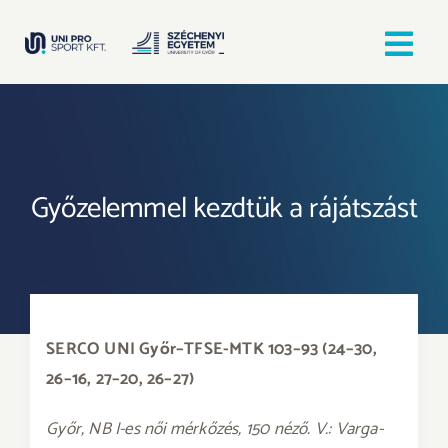
Kihagyás
Tog
Nav
Kezdőlap
Egyesületek
Győzelemmel kezdtük a rájátszást
Hírek, bejegyzések
Örömfutás
SERCO UNI Győr–TFSE-MTK 103–93 (24–30,
TANULJ GYŐRBEN! SPORTOLJ GYŐRBEN!
26–16, 27–20, 26–27)
Győr, NB I-es női mérkőzés, 150 néző. V.: Varga-