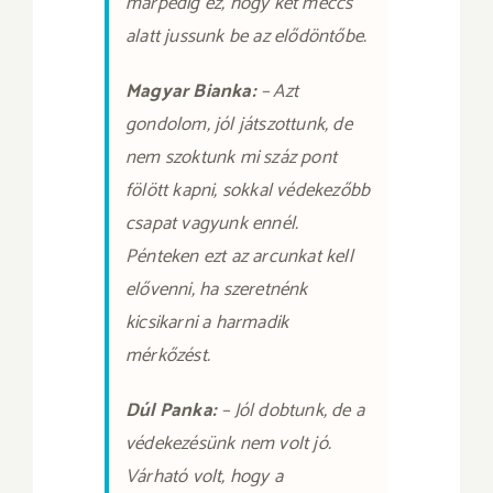
márpedig ez, hogy két meccs
alatt jussunk be az elődöntőbe.
Magyar Bianka:
–
Azt
gondolom, jól játszottunk, de
nem szoktunk mi száz pont
fölött kapni, sokkal védekezőbb
csapat vagyunk ennél.
Pénteken ezt az arcunkat kell
elővenni, ha szeretnénk
kicsikarni a harmadik
mérkőzést.
Dúl Panka:
–
Jól dobtunk, de a
védekezésünk nem volt jó.
Várható volt, hogy a