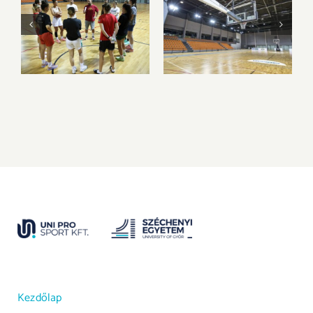
Megkezdtük a
Az Olimpia
felkészülést az új
Sportparkba
idényre
költözik csapatunk
Kezdőlap