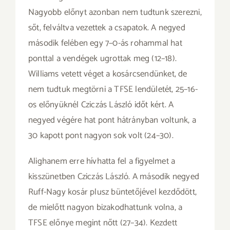
Nagyobb előnyt azonban nem tudtunk szerezni,
sőt, felváltva vezettek a csapatok. A negyed
második felében egy 7–0-ás rohammal hat
ponttal a vendégek ugrottak meg (12–18).
Williams vetett véget a kosárcsendünket, de
nem tudtuk megtörni a TFSE lendületét, 25–16-
os előnyüknél Cziczás László időt kért. A
negyed végére hat pont hátrányban voltunk, a
30 kapott pont nagyon sok volt (24–30).
Alighanem erre hívhatta fel a figyelmet a
kisszünetben Cziczás László. A második negyed
Ruff-Nagy kosár plusz büntetőjével kezdődött,
de mielőtt nagyon bizakodhattunk volna, a
TFSE előnye megint nőtt (27–34). Kezdett