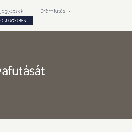
ejegyzések
Örömfutás
TOLJ GYŐRBEN!
yafutását