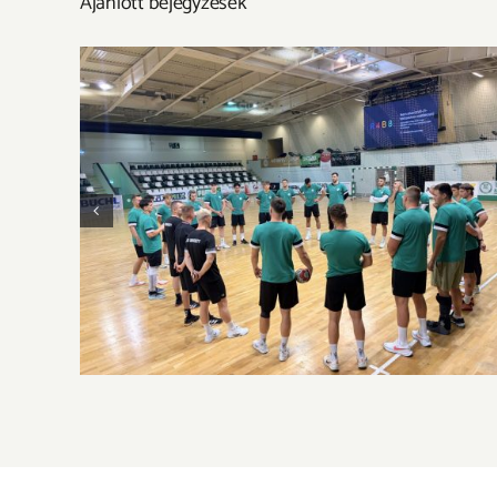
Ajánlott bejegyzések
Új szezon, új kihívások – itt a következő
szezon kerete