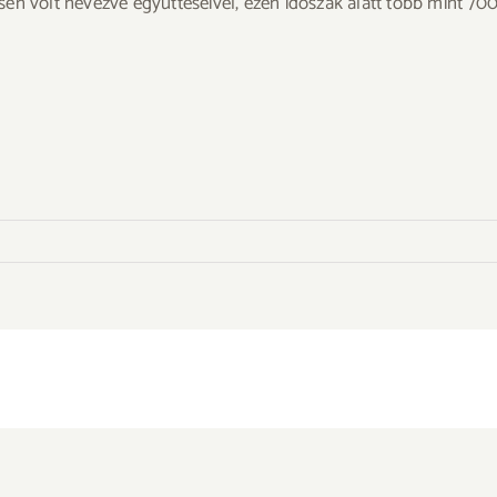
n volt nevezve együtteseivel, ezen időszak alatt több mint 700 g