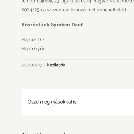
felnőtt bajnoki, 23 Ligakupa és 14 Magyar Kupa meccse
2024/25-ös szezonban bronzérmet ünnepelhetett.
Köszöntünk Győrben Dani!
Hajrá ETO!
Hajrá Győr!
2026.06.17.
|
Kézilabda
Oszd meg másokkal is!