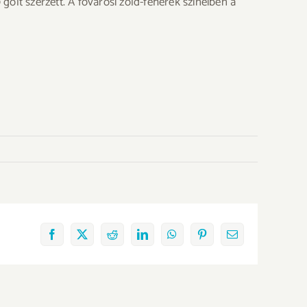
ólt szerzett. A fővárosi zöld-fehérek színeiben a
Facebook
X
Reddit
LinkedIn
WhatsApp
Pinterest
Email: