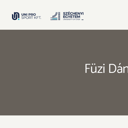
Kihagyás
Füzi Dán