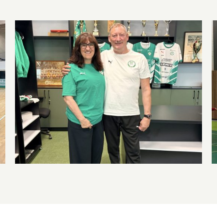
Válogatott klasszis csatlakozik a
bátorETOmanók csapatához