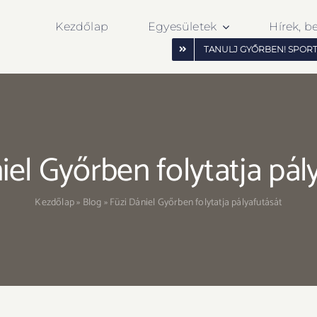
Kezdőlap
Egyesületek
Hírek, b
TANULJ GYŐRBEN! SPOR
iel Győrben folytatja pál
Kezdőlap
»
Blog
»
Füzi Dániel Győrben folytatja pályafutását