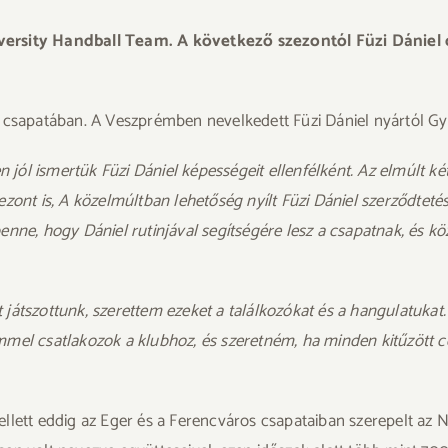
iversity Handball Team. A következő szezontól Füzi Dániel
 csapatában. A Veszprémben nevelkedett Füzi Dániel nyártól Győ
jól ismertük Füzi Dániel képességeit ellenfélként. Az elmúlt k
zont is, A közelmúltban lehetőség nyílt Füzi Dániel szerződteté
nne, hogy Dániel rutinjával segítségére lesz a csapatnak, és köz
 játszottunk, szerettem ezeket a találkozókat és a hangulatuka
mel csatlakozok a klubhoz, és szeretném, ha minden kitűzött c
llett eddig az Eger és a Ferencváros csapataiban szerepelt az N