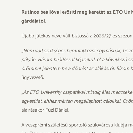
Rutinos beállóval erősíti meg keretét az ETO Un
gárdájától.
Újabb játékos neve vált biztossá a 2026/27-es szezon
„
Nem volt szükséges bemutatkozni egymásnak, hiszen 
pályán. Három beállóssal képzeltük el a következő sze
örömmel jelentem be a döntést az aláírásról. Bízom be
ügyvezető.
„Az ETO University csapatával mindig éles meccseket
egyesület, ehhez mérten megállapított célokkal. Öröm
aláírásakor Füzi Dániel.
A veszprémi születésű sportoló szülővárosa klubja me