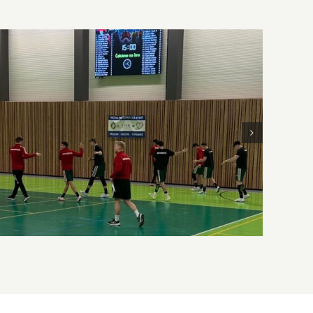
Erőnléti szemmel a korosztályos
válogatottban – Interjú Lattenstein Dániellel