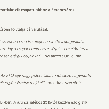
 csatlakozik csapatunkhoz a Ferencváros
rben folytatja pályafutását.
ét szezonban rendre megnehezítette a dolgunkat a
sére, így a csapat eredményességét szem előtt tartva
ösen elérjük céljainkat”
– nyilatkozta Uhlig Rita
t. Az ETO egy nagy potenciállal rendelkező nagymúltú
élt együtt érnénk majd el”
– mondta a szerződés
BI-ben. A rutinos játékos 2016-tól kezdve eddig 219