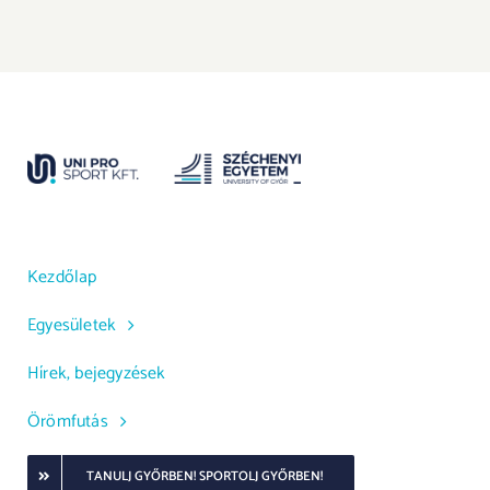
Kezdőlap
Egyesületek
Hírek, bejegyzések
Örömfutás
TANULJ GYŐRBEN! SPORTOLJ GYŐRBEN!