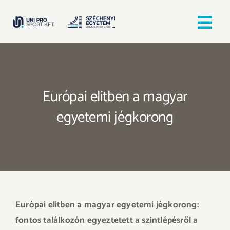
Kihagyás
Tog
Nav
Kezdőlap
Európai elitben a magyar
Egyesületek
egyetemi jégkorong
Hírek, bejegyzések
Örömfutás
TANULJ GYŐRBEN! SPORTOLJ GYŐRBEN!
Európai elitben a magyar egyetemi jégkorong:
fontos találkozón egyeztetett a szintlépésről a