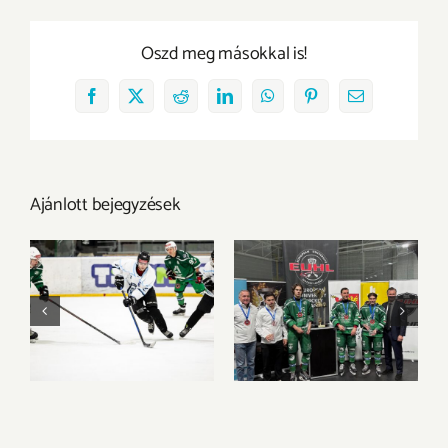
Oszd meg másokkal is!
Facebook
X
Reddit
LinkedIn
WhatsApp
Pinterest
Email:
Ajánlott bejegyzések
A BGE vitte el az
Bronzéremmel és
aranyérmet Győrből
egyéni elismerések
a 2026-os 3×3
sorával zárta az
Jégkorong MEFOB-
EUHL-szezont az
on
UNI GYŐR ETO HC