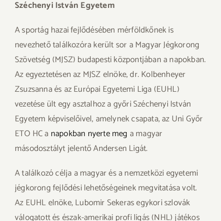
Széchenyi István Egyetem
A sportág hazai fejlődésében mérföldkőnek is
nevezhető találkozóra került sor a Magyar Jégkorong
Szövetség (MJSZ) budapesti központjában a napokban.
Az egyeztetésen az MJSZ elnöke, dr. Kolbenheyer
Zsuzsanna és az Európai Egyetemi Liga (EUHL)
vezetése ült egy asztalhoz a győri Széchenyi István
Egyetem képviselőivel, amelynek csapata, az Uni Győr
ETO HC a
napokban nyerte meg
a magyar
másodosztályt jelentő Andersen Ligát.
A találkozó célja a magyar és a nemzetközi egyetemi
jégkorong fejlődési lehetőségeinek megvitatása volt.
Az EUHL elnöke, Lubomir Sekeras egykori szlovák
válogatott és észak-amerikai profi ligás (NHL) játékos