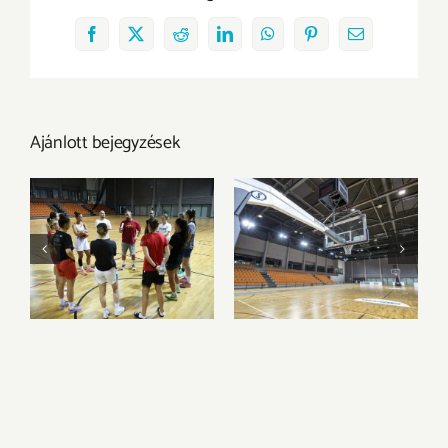
Facebook
X
Reddit
LinkedIn
WhatsApp
Pinterest
Email:
Ajánlott bejegyzések
Megkezdtük a
Az Olimpia
felkészülést az új
Sportparkba
idényre
költözik csapatunk