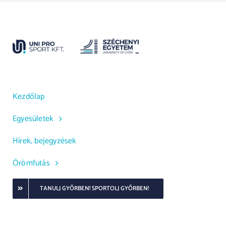
Kezdőlap
Egyesületek
Hírek, bejegyzések
Örömfutás
TANULJ GYŐRBEN! SPORTOLJ GYŐRBEN!