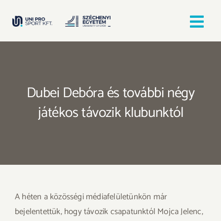
Kihagyás
Tog
Nav
Kezdőlap
Dubei Debóra és további négy
Egyesületek
játékos távozik klubunktól
Hírek, bejegyzések
Örömfutás
TANULJ GYŐRBEN! SPORTOLJ GYŐRBEN!
A héten a közösségi médiafelületünkön már
bejelentettük, hogy távozik csapatunktól Mojca Jelenc,