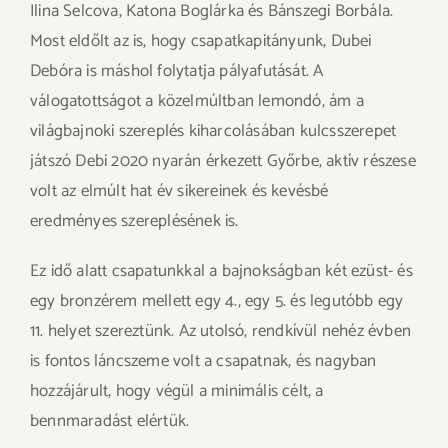
Ilina Selcova, Katona Boglárka és Bánszegi Borbála.
Most eldőlt az is, hogy csapatkapitányunk, Dubei
Debóra is máshol folytatja pályafutását. A
válogatottságot a közelmúltban lemondó, ám a
világbajnoki szereplés kiharcolásában kulcsszerepet
játszó Debi 2020 nyarán érkezett Győrbe, aktív részese
volt az elmúlt hat év sikereinek és kevésbé
eredményes szereplésének is.
Ez idő alatt csapatunkkal a bajnokságban két ezüst- és
egy bronzérem mellett egy 4., egy 5. és legutóbb egy
11. helyet szereztünk. Az utolsó, rendkívül nehéz évben
is fontos láncszeme volt a csapatnak, és nagyban
hozzájárult, hogy végül a minimális célt, a
bennmaradást elértük.