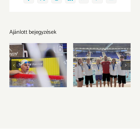
Facebook
X
Reddit
LinkedIn
WhatsApp
Pinterest
Email:
Ajánlott bejegyzések
Kiemelkedő
teljesítményt
UNI Győr Úszó SE –
nyújtott a
Kiváló szereplés a
müncheni Junior
válogatott viadalon
Úszó Európa-
bajnokságon Pápai
Olivér