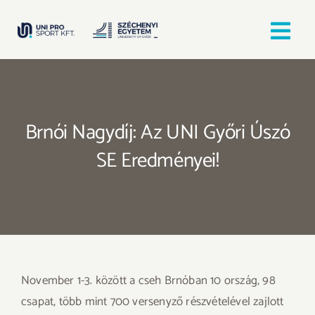
Kihagyás
Tog
Nav
Kezdőlap
Brnói Nagydíj: Az UNI Győri Úszó
Egyesületek
SE Eredményei!
Hírek, bejegyzések
Örömfutás
TANULJ GYŐRBEN! SPORTOLJ GYŐRBEN!
November 1-3. között a cseh Brnóban 10 ország, 98
csapat, több mint 700 versenyző részvételével zajlott