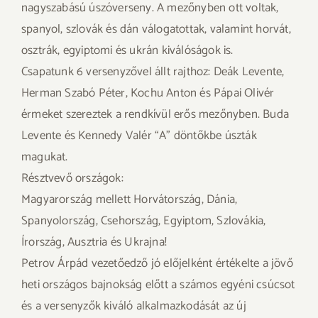
nagyszabású úszóverseny. A mezőnyben ott voltak,
spanyol, szlovák és dán válogatottak, valamint horvát,
osztrák, egyiptomi és ukrán kiválóságok is.
Csapatunk 6 versenyzővel állt rajthoz: Deák Levente,
Herman Szabó Péter, Kochu Anton és Pápai Olivér
érmeket szereztek a rendkívül erős mezőnyben. Buda
Levente és Kennedy Valér “A” döntőkbe úszták
magukat.
Résztvevő országok:
Magyarország mellett Horvátország, Dánia,
Spanyolország, Csehország, Egyiptom, Szlovákia,
Írország, Ausztria és Ukrajna!
Petrov Árpád vezetőedző jó előjelként értékelte a jövő
heti országos bajnokság előtt a számos egyéni csúcsot
és a versenyzők kiváló alkalmazkodását az új