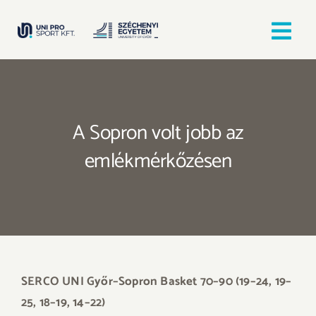
Kihagyás
Tog
Nav
Kezdőlap
A Sopron volt jobb az
Egyesületek
emlékmérkőzésen
Hírek, bejegyzések
Örömfutás
TANULJ GYŐRBEN! SPORTOLJ GYŐRBEN!
SERCO UNI Győr–Sopron Basket 70–90 (19–24, 19–
25, 18–19, 14–22)