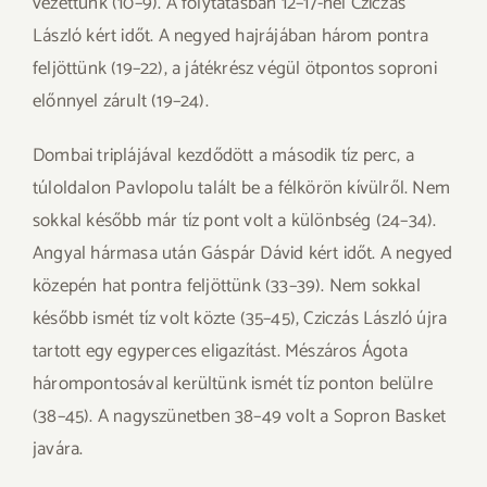
vezettünk (10–9). A folytatásban 12–17-nél Cziczás
László kért időt. A negyed hajrájában három pontra
feljöttünk (19–22), a játékrész végül ötpontos soproni
előnnyel zárult (19–24).
Dombai triplájával kezdődött a második tíz perc, a
túloldalon Pavlopolu talált be a félkörön kívülről. Nem
sokkal később már tíz pont volt a különbség (24–34).
Angyal hármasa után Gáspár Dávid kért időt. A negyed
közepén hat pontra feljöttünk (33–39). Nem sokkal
később ismét tíz volt közte (35–45), Cziczás László újra
tartott egy egyperces eligazítást. Mészáros Ágota
hárompontosával kerültünk ismét tíz ponton belülre
(38–45). A nagyszünetben 38–49 volt a Sopron Basket
javára.