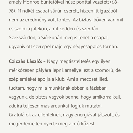
amely Monroe büntetőivel húsz ponttal vezetett (58–
78). Mindkét csapat sűrűn cserélt, hiszen itt igazából
nem az eredmény volt fontos. Az biztos, bőven van mit
csiszolni a játékon, amit kedden és szerdán
Szekszárdon, a Sió-kupán meg is tehet a csapat,
ugyanis ott szerepel majd egy négycsapatos tornán.
Cziczás László:
– Nagy megtiszteltetés egy ilyen
mérkőzésen pályára lépni, amellyel ezt a szomorú, de
szép emléket ápolja a klub. Ami a meccset illeti,
tudtam, hogy mi a munkának ebben a fázisban
vagyunk, de biztos vagyok benne, hogy amikorra kell,
addira teljesen más arcunkat fogjuk mutatni.
Gratulálok az ellenfélnek, nagy energiával játszott, és
megérdemelten nyerte meg a mérkőzést.