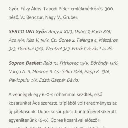
Győr, Fűzy Ákos–Tapodi Péter-emlékmérkőzés, 300
néző. V.: Benczur, Nagy V., Gruber.
SERCO UNI Győr:
Angyal 10/3, Dubei 7, Bach 8/6,
Ács 5/3, Kiss V. 15/3. Cs.: Goree 2, Telenga 4, Mészáros
3/3, Dombai 13/9, Wentzel 3/3. Edző: Cziczás László.
Sopron Basket:
Reid 10, Friskovec 15/9, Böröndy 13/6,
Varga A. 11, Monroe 11. Cs.: Sitku 10/6, Papp K. 13/6,
Pavlopulu 7/3. Edző: Gáspár Dávid.
A vendégek egy 6–0-s rohammal kezdtek, első
kosarunkat Ács szerezte, triplából volt eredményes az
új játékosunk. Dubei kosár plusz büntetőjével sikerült
egyenlítenünk (6–6). Goree kosarával először