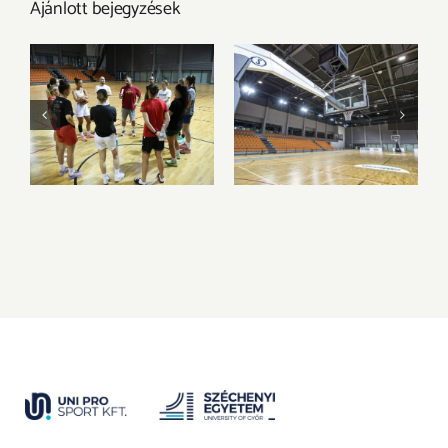
Ajánlott bejegyzések
Megkezdtük a
Az Olimpia
felkészülést az új
Sportparkba
idényre
költözik csapatunk