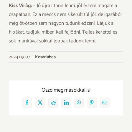
Kiss Virág:
– Jó újra itthon lenni, jól érzem magam a
csapatban. Ez a meccs nem sikerült túl jól, de igazából
még öt-ötben sem nagyon tudunk edzeni. Látjuk a
hibákat, tudjuk, miben kell fejlődni. Teljes kerettel és
sok munkával sokkal jobbak tudunk lenni.
2024.09.07.
|
Kosárlabda
Oszd meg másokkal is!
Facebook
X
Reddit
LinkedIn
WhatsApp
Pinterest
Email: