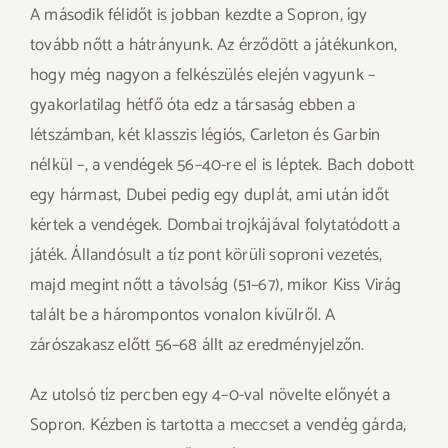
A második félidőt is jobban kezdte a Sopron, így
tovább nőtt a hátrányunk. Az érződött a játékunkon,
hogy még nagyon a felkészülés elején vagyunk –
gyakorlatilag hétfő óta edz a társaság ebben a
létszámban, két klasszis légiós, Carleton és Garbin
nélkül –, a vendégek 56–40-re el is léptek. Bach dobott
egy hármast, Dubei pedig egy duplát, ami után időt
kértek a vendégek. Dombai trojkájával folytatódott a
játék. Állandósult a tíz pont körüli soproni vezetés,
majd megint nőtt a távolság (51–67), mikor Kiss Virág
talált be a hárompontos vonalon kívülről. A
zárószakasz előtt 56–68 állt az eredményjelzőn.
Az utolsó tíz percben egy 4–0-val növelte előnyét a
Sopron. Kézben is tartotta a meccset a vendég gárda,