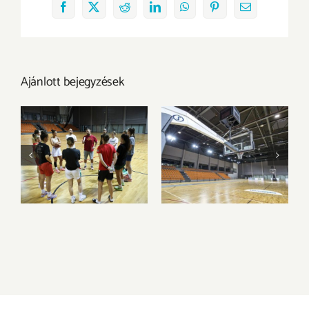
Facebook
X
Reddit
LinkedIn
WhatsApp
Pinterest
Email:
Ajánlott bejegyzések
Megkezdtük a
Az Olimpia
felkészülést az új
Sportparkba
idényre
költözik csapatunk