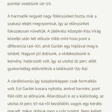
ponttal vezettünk (41–51).
A harmadik negyed nagy fölényünket hozta, már a
szakasz elejét megnyomtuk, így az előnyünket
fokozatosan növeltük. A játékrész közepén Kiss Virág
közelije után lett először több mint húsz pont a
differencia (49–70), amit Garbin egy triplával meg is
toldott. Nagyon jól dobtunk, a védekezésünk is
kemény, határozott volt, így az utolsó tíz perc előtt
gyakorlatilag eldöntöttük a találkozót (55–84).
A zárófelvonás így tulajdonképpen csak formalitás
volt. Ezt Garbin kosara nyitotta, amivel harminc pont
fölé nőtt az előnyünk. Állandósult is ez a különbség, az
utolsó öt perc 97–64-ről kezdődött, vagyis egy kérdés
maradt, mikor dobjuk meg a száz pontot. Nem kellett