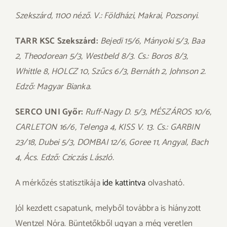
Szekszárd, 1100 néző. V.: Földházi, Makrai, Pozsonyi.
TARR KSC Szekszárd:
Bejedi 15/6, Mányoki 5/3, Baa
2, Theodorean 5/3, Westbeld 8/3. Cs.: Boros 8/3,
Whittle 8, HOLCZ 10, Szűcs 6/3, Bernáth 2, Johnson 2.
Edző: Magyar Bianka.
SERCO UNI Győr:
Ruff-Nagy D. 5/3, MÉSZÁROS 10/6,
CARLETON 16/6, Telenga 4, KISS V. 13. Cs.: GARBIN
23/18, Dubei 5/3, DOMBAI 12/6, Goree 11, Angyal, Bach
4, Ács. Edző: Cziczás László.
A mérkőzés statisztikája
ide kattintva
olvasható.
Jól kezdett csapatunk, melyből továbbra is hiányzott
Wentzel Nóra. Büntetőkből ugyan a még veretlen