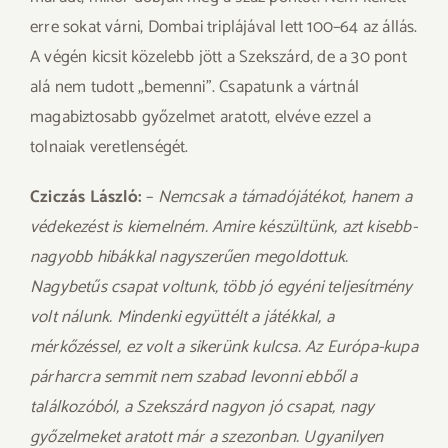
erre sokat várni, Dombai triplájával lett 100–64 az állás.
A végén kicsit közelebb jött a Szekszárd, de a 30 pont
alá nem tudott „bemenni”. Csapatunk a vártnál
magabiztosabb győzelmet aratott, elvéve ezzel a
tolnaiak veretlenségét.
Cziczás László:
–
Nemcsak a támadójátékot, hanem a
védekezést is kiemelném. Amire készültünk, azt kisebb-
nagyobb hibákkal nagyszerűen megoldottuk.
Nagybetűs csapat voltunk, több jó egyéni teljesítmény
volt nálunk. Mindenki együttélt a játékkal, a
mérkőzéssel, ez volt a sikerünk kulcsa. Az Európa-kupa
párharcra semmit nem szabad levonni ebből a
találkozóból, a Szekszárd nagyon jó csapat, nagy
győzelmeket aratott már a szezonban. Ugyanilyen