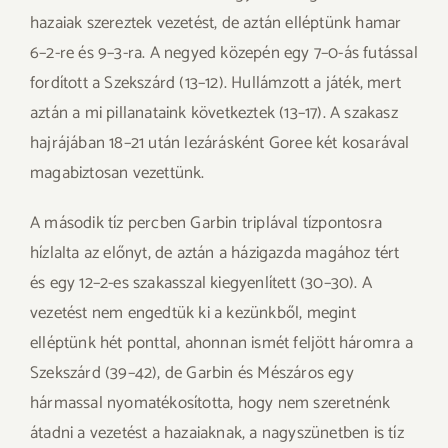
hazaiak szereztek vezetést, de aztán elléptünk hamar
6–2-re és 9–3-ra. A negyed közepén egy 7–0-ás futással
fordított a Szekszárd (13–12). Hullámzott a játék, mert
aztán a mi pillanataink következtek (13–17). A szakasz
hajrájában 18–21 után lezárásként Goree két kosarával
magabiztosan vezettünk.
A második tíz percben Garbin triplával tízpontosra
hízlalta az előnyt, de aztán a házigazda magához tért
és egy 12–2-es szakasszal kiegyenlített (30–30). A
vezetést nem engedtük ki a kezünkből, megint
elléptünk hét ponttal, ahonnan ismét feljött háromra a
Szekszárd (39–42), de Garbin és Mészáros egy
hármassal nyomatékosította, hogy nem szeretnénk
átadni a vezetést a hazaiaknak, a nagyszünetben is tíz