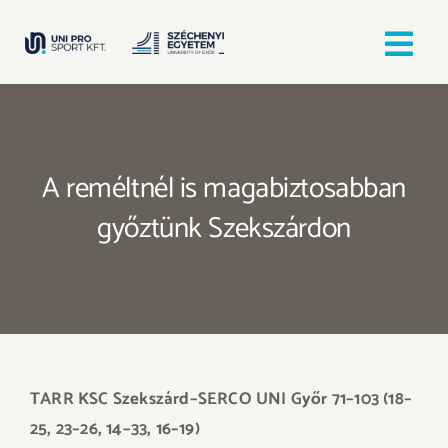
Kihagyás
Tog
Nav
Kezdőlap
A reméltnél is magabiztosabban
Egyesületek
győztünk Szekszárdon
Hírek, bejegyzések
Örömfutás
TANULJ GYŐRBEN! SPORTOLJ GYŐRBEN!
TARR KSC Szekszárd–SERCO UNI Győr 71–103 (18–
25, 23–26, 14–33, 16–19)