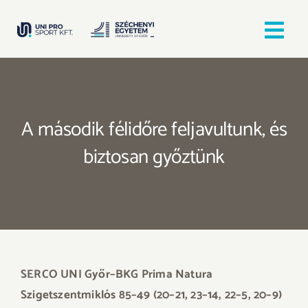
Kihagyás
Tog
Nav
Kezdőlap
A második félidőre feljavultunk, és
Egyesületek
biztosan győztünk
Hírek, bejegyzések
Örömfutás
TANULJ GYŐRBEN! SPORTOLJ GYŐRBEN!
SERCO UNI Győr–BKG Prima Natura
Szigetszentmiklós 85–49 (20–21, 23–14, 22–5, 20–9)