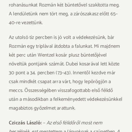
rohanásunkat Rozmán két büntetővel szakította meg.
A lendületünk nem tört meg, a zárószakasz előtt 65–
40-re vezettünk.
Az utolsó tíz percben is jó volt a védekezésünk, bár
Rozmán egy triplával átdobta a falunkat. Mi majdnem
két perc után Wentzel kosár plusz büntetőjével
növeltük pontjaink számát. Dubei kosarával lett közte
30 pont a 34. percben (73–43). Innentől kezdve már
csak mindkét csapat arra várt, hogy lepörögjön a
meccs. Összességében visszafogottabb első félidő
után a másodikban a felkeményedett védekezésünkkel
magabiztos győzelmet arattunk.
Cziczás László:
–
Az első félidőről most nem
beszélnék, ezt megtettem a lányoknak a szünetben. A