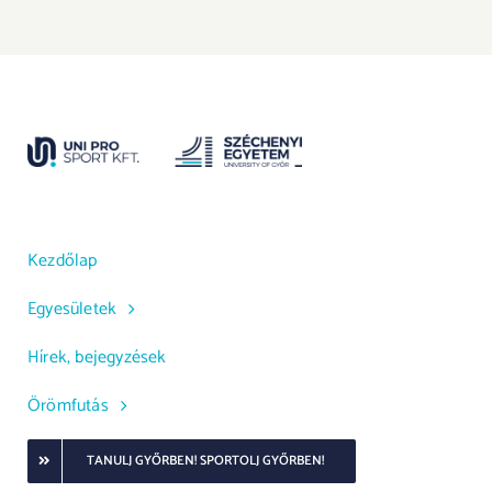
Kezdőlap
Egyesületek
Hírek, bejegyzések
Örömfutás
TANULJ GYŐRBEN! SPORTOLJ GYŐRBEN!