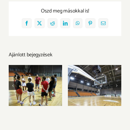
Oszd meg másokkal is!
Facebook
X
Reddit
LinkedIn
WhatsApp
Pinterest
Email:
Ajánlott bejegyzések
Megkezdtük a
Az Olimpia
felkészülést az új
Sportparkba
idényre
költözik csapatunk