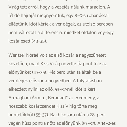
Virág tett arról, hogy a vezetés nálunk maradjon. A
félidő hajráját megnyomtuk, egy 8–0-s rohanással
elléptünk. Időt kértek a vendégek, az utolsó percben
nem változott a differencia, mindkét oldalon egy-egy
kosár esett (43–35).
Wentzel Nóráé volt az első kosár a nagyszünetet
követően, majd Kiss Virág növelte tíz pont fölé az
előnyünket (47–35). Két perc után találtak be a
vendégek először a negyedben. A folytatásban
elkezdett nyílni az olló, 53–37-nél időt is kért
Armaghani Ármin. „Beragadt” az eredmény, a
hosszabb kosárcsendet Kiss Virág törte meg
büntetőkből (55–37). Bach kosara után a 28. perc
végén húsz pontra nőtt az előnyünk (57–37). A 14–2-es