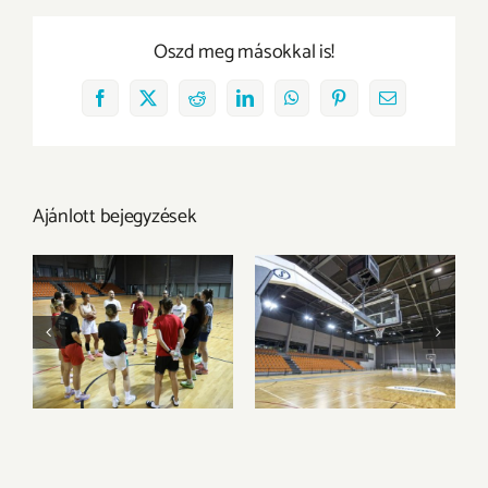
Oszd meg másokkal is!
Facebook
X
Reddit
LinkedIn
WhatsApp
Pinterest
Email:
Ajánlott bejegyzések
Megkezdtük a
Az Olimpia
felkészülést az új
Sportparkba
idényre
költözik csapatunk