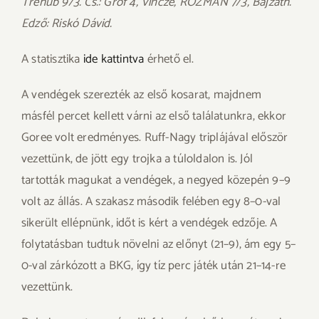
Trehub 9/3. Cs.: Gróf 4, Vincze, ROZMÁN 7/3, Bajzáth.
Edző: Riskó Dávid.
A statisztika
ide kattintva
érhető el.
A vendégek szerezték az első kosarat, majdnem
másfél percet kellett várni az első találatunkra, ekkor
Goree volt eredményes. Ruff-Nagy triplájával először
vezettünk, de jött egy trojka a túloldalon is. Jól
tartották magukat a vendégek, a negyed közepén 9–9
volt az állás. A szakasz második felében egy 8–0-val
sikerült ellépnünk, időt is kért a vendégek edzője. A
folytatásban tudtuk növelni az előnyt (21–9), ám egy 5–
0-val zárkózott a BKG, így tíz perc játék után 21–14-re
vezettünk.