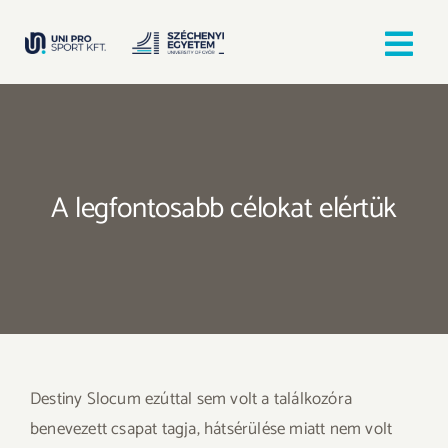
Kihagyás
Tog
Nav
Kezdőlap
Egyesületek
A legfontosabb célokat elértük
Hírek, bejegyzések
Örömfutás
TANULJ GYŐRBEN! SPORTOLJ GYŐRBEN!
Destiny Slocum ezúttal sem volt a találkozóra
benevezett csapat tagja, hátsérülése miatt nem volt