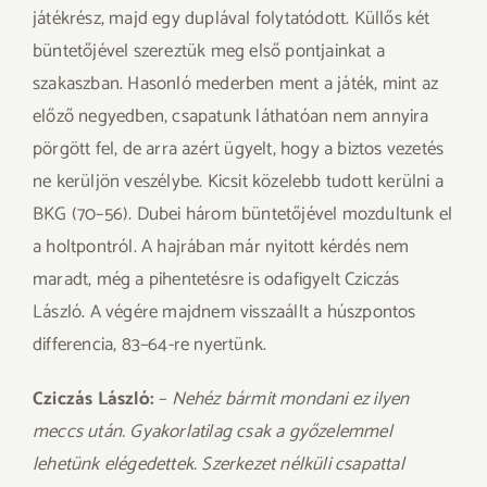
játékrész, majd egy duplával folytatódott. Küllős két
büntetőjével szereztük meg első pontjainkat a
szakaszban. Hasonló mederben ment a játék, mint az
előző negyedben, csapatunk láthatóan nem annyira
pörgött fel, de arra azért ügyelt, hogy a biztos vezetés
ne kerüljön veszélybe. Kicsit közelebb tudott kerülni a
BKG (70–56). Dubei három büntetőjével mozdultunk el
a holtpontról. A hajrában már nyitott kérdés nem
maradt, még a pihentetésre is odafigyelt Cziczás
László. A végére majdnem visszaállt a húszpontos
differencia, 83–64-re nyertünk.
Cziczás László:
–
Nehéz bármit mondani ez ilyen
meccs után. Gyakorlatilag csak a győzelemmel
lehetünk elégedettek. Szerkezet nélküli csapattal