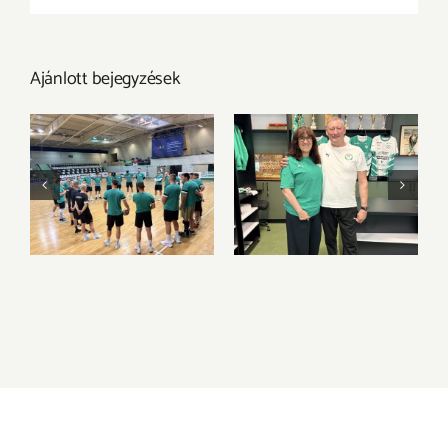
Ajánlott bejegyzések
Új szezon, új
Válogatott klasszis
kihívások – itt a
csatlakozik a
következő szezon
bátorETOmanók
kerete
csapatához