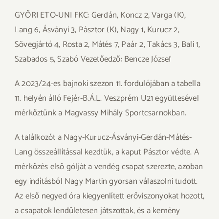
GYŐRI ETO-UNI FKC: Gerdán, Koncz 2, Varga (K),
Lang 6, Ásványi 3, Pásztor (K), Nagy 1, Kurucz 2,
Sövegjártó 4, Rosta 2, Mátés 7, Paár 2, Takács 3, Bali 1,
Szabados 5, Szabó Vezetőedző: Bencze József
A 2023/24-es bajnoki szezon 11. fordulójában a tabella
11. helyén álló Fejér-B.Á.L. Veszprém U21 együttesével
mérkőztünk a Magvassy Mihály Sportcsarnokban.
A találkozót a Nagy-Kurucz-Ásványi-Gerdán-Mátés-
Lang összeállítással kezdtük, a kaput Pásztor védte. A
mérkőzés első gólját a vendég csapat szerezte, azoban
egy indításból Nagy Martin gyorsan válaszolni tudott.
Az első negyed óra kiegyenlített erőviszonyokat hozott,
a csapatok lendületesen játszottak, és a kemény