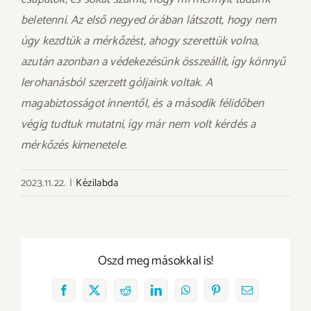
beletenni. Az első negyed órában látszott, hogy nem
úgy kezdtük a mérkőzést, ahogy szerettük volna,
azután azonban a védekezésünk összeállít, így könnyű
lerohanásból szerzett góljaink voltak. A
magabiztosságot innentől, és a második félidőben
végig tudtuk mutatni, így már nem volt kérdés a
mérkőzés kimenetele.
2023.11.22.
|
Kézilabda
Oszd meg másokkal is!
Facebook
X
Reddit
LinkedIn
WhatsApp
Pinterest
Email: