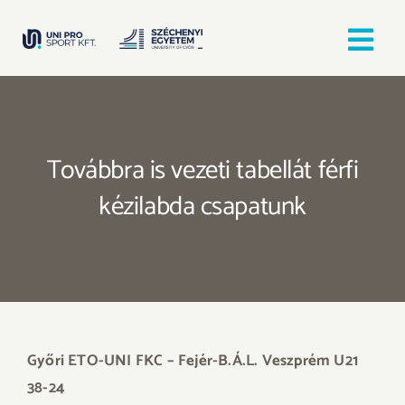
Kihagyás
Tog
Nav
Kezdőlap
Továbbra is vezeti tabellát férfi
Egyesületek
kézilabda csapatunk
Hírek, bejegyzések
Örömfutás
TANULJ GYŐRBEN! SPORTOLJ GYŐRBEN!
Győri ETO-UNI FKC – Fejér-B.Á.L. Veszprém U21
38-24