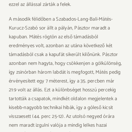
ezzel az állással zárták a felek.
A második félidőben a Szabados-Lang-Bali-Mátés-
Kurucz-Szabó sor állt a pályán, Pásztor maradt a
kapuban. Mátés rögtön az első támadásból
eredményes volt, azonban az utána következő két
támadásból csak a kapufát sikerült kilőnünk. Pásztor
azonban nem hagyta, hogy csökkenjen a gólkülönség,
így zsinórban három labdát is megfogott, Mátés pedig
érvényesített egy 7 méterest, így a 35. percben már
21:9 volt az állás. Ezt a különbséget hosszú percekig
tartották a csapatok, mindkét oldalon megjelentek a
kisebb-nagyobb technikai hibák, így a góleső kicsit
visszaesett (44. perc 25-12). Az utolsó negyed órára
nem maradt izgulni valója a mindig lelkes hazai