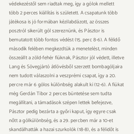
védekezéstől sem riadtak meg, így a gólok mellett
több 2 perces kiállítás is született. A csapatunk több
játékosa is jó formában kézilabdázott, az összes
posztról sikerült gól szereznünk, és Pásztor is
bemutatott több fontos védést (15. perc 8-6). A félidő
második felében megkezdtük a menetelést, minden
összeállt a zöld-fehér fiúknak, Pásztor jól védett, illetve
Lang és Sövegjártó átlövésből szerzett bombagóljaira
nem tudott válaszolni a veszprémi csapat, így a 20.
percre már 6 gólos különbség alakult ki (12-6). A fiúkat
még Gerdán Tibor 2 perces büntetése sem tudta
megállítani, a támadások szépen lettek befejezve,
Pásztor pedig bezárta a győri kaput, így egyre csak
nőtt a gólkülönbség, és a 29. percben már a 10-et
skandálhatták a hazai szurkolók (18-8), és a félidőt is