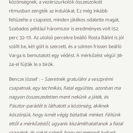
közönségnek, a vezérszurkolók összeszokott
ritmusban zengték az indulókat. Ez még inkább
feltüzelte a csapatot, minden játékos odatette magát,
Szabados például háromszor is eredményes volt (52.
perc 32-17). Az utolsó percekre beálló Rosta Bálint is jól
szállt be, két gólt is szerzett, és a szinten frissen beálló
Varga is bemutatott egy védést. A mérkőzést végül 38-
24-el fújták le a bírók.
Bencze József : –
Szeretnék gratulálni a veszprémi
csapatnak, egy technikás, fiatal együttes, azonban ma
nagyon összeszedetten ment nekünk a játék, és
Pásztor-parádét is láthatott a közönség, akiknek
köszönjük, hogy ismét végig biztattak minket. Féltünk
ettől a mérkőzéstől, ugyanis kiszámíthatatlanok a fiatal
csapatok, és sokat számít, hogy mi mennyit tudunk